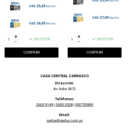
25,59
USD
25,45
USD
27,09
USD
26,95
USD
+
+
EN STOCK
EN STOCK
-
-
CASA CENTRAL CARRASCO
Dirección:
Av. Italia 5672
Teléfonos:
2605 9149
|
2600 2028
|
092792893
Email:
serlux@serlux.com.uy