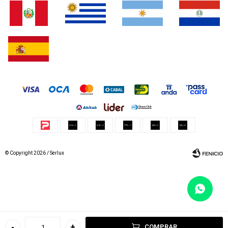
© Copyright 2026 / Serlux
Fenicio
-
+
COMPRAR