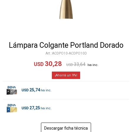
Lámpara Colgante Portland Dorado
ACDPO10-ACDPO10D
30,28
USD
33,64
USD
9
25,74
USD
27,25
USD
Descargar ficha técnica