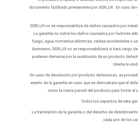
documento facilitado previamente por SERLUX . En caso de n
SERLUX no se responsabiliza de daños causados por instalac
La garantía no cubre los daños causados por factores ext
fuego, agua, tormentas eléctricas, caídas accidentales o u
Asimismo, SERLUX no se responsabilizará ni hará cargo de g
pudieran derivarse por la sustitución de un producto defect
cliente la uni
En caso de devolución por producto defectuoso, se proceder
exento de la garantía en caso que se demostrara que el defec
como la rotura parcial del producto para forzar el 
Todos los aspectos de esta gar
La tramitación de la garantía o del derecho de desistimient
cada uno de los ca