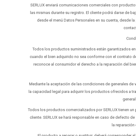
SERLUX enviará comunicaciones comerciales con productos 
las mismas durante su registro. El cliente podrá darse de b
desde el menú Datos Personales en su cuenta, desde la 
contac
Condi
Todos los productos suministrados están garantizados en v
cuando el bien adquirido no sea conforme con el contrato d
reconoce al consumidor el derecho a la reparación del bien, 
Mediante la aceptación de las condiciones de generales de ve
la capacidad legal para adquirir los productos ofrecidos a 
general
Todos los productos comercializados por SERLUX tienen un pl
cliente. SERLUX se hará responsable en caso de defecto de 
la reparación
El producto a reparar o sustituir, deberá corresponder 