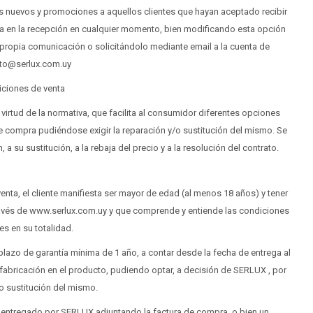
nuevos y promociones a aquellos clientes que hayan aceptado recibir
aja en la recepción en cualquier momento, bien modificando esta opción
propia comunicación o solicitándolo mediante email a la cuenta de
to@serlux.com.uy
ciones de venta
irtud de la normativa, que facilita al consumidor diferentes opciones
e compra pudiéndose exigir la reparación y/o sustitución del mismo. Se
a su sustitución, a la rebaja del precio y a la resolución del contrato.
nta, el cliente manifiesta ser mayor de edad (al menos 18 años) y tener
través de www.serlux.com.uy y que comprende y entiende las condiciones
es en su totalidad.
azo de garantía mínima de 1 año, a contar desde la fecha de entrega al
fabricación en el producto, pudiendo optar, a decisión de SERLUX , por
 o sustitución del mismo.
al entregado por SERLUX adjuntando la factura de compra, o bien un