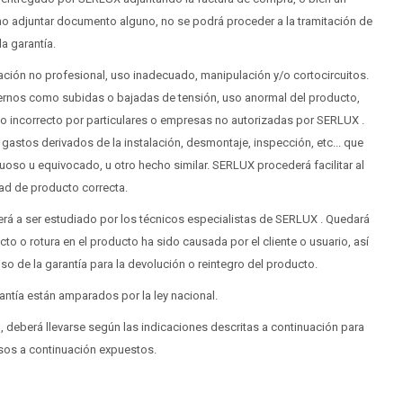
o adjuntar documento alguno, no se podrá proceder a la tramitación de
la garantía.
ión no profesional, uso inadecuado, manipulación y/o cortocircuitos.
ernos como subidas o bajadas de tensión, uso anormal del producto,
so incorrecto por particulares o empresas no autorizadas por SERLUX .
astos derivados de la instalación, desmontaje, inspección, etc... que
uoso u equivocado, u otro hecho similar. SERLUX procederá facilitar al
dad de producto correcta.
á a ser estudiado por los técnicos especialistas de SERLUX . Quedará
to o rotura en el producto ha sido causada por el cliente o usuario, así
uso de la garantía para la devolución o reintegro del producto.
antía están amparados por la ley nacional.
o, deberá llevarse según las indicaciones descritas a continuación para
sos a continuación expuestos.