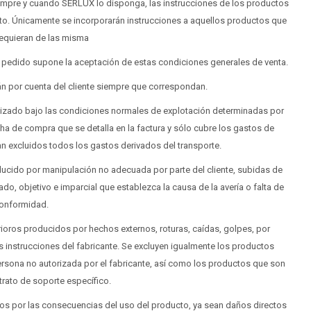
iempre y cuando SERLUX lo disponga, las instrucciones de los productos
o. Únicamente se incorporarán instrucciones a aquellos productos que
requieran de las misma
el pedido supone la aceptación de estas condiciones generales de venta.
án por cuenta del cliente siempre que correspondan.
tilizado bajo las condiciones normales de explotación determinadas por
fecha de compra que se detalla en la factura y sólo cubre los gastos de
an excluidos todos los gastos derivados del transporte.
ducido por manipulación no adecuada por parte del cliente, subidas de
ado, objetivo e imparcial que establezca la causa de la avería o falta de
onformidad.
rioros producidos por hechos externos, roturas, caídas, golpes, por
s instrucciones del fabricante. Se excluyen igualmente los productos
ersona no autorizada por el fabricante, así como los productos que son
trato de soporte específico.
ros por las consecuencias del uso del producto, ya sean daños directos