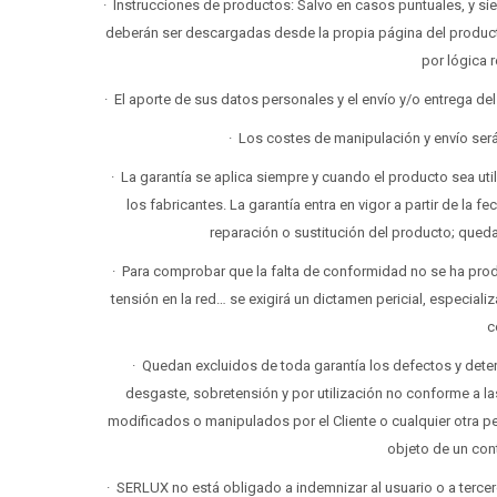
· Instrucciones de productos: Salvo en casos puntuales, y s
deberán ser descargadas desde la propia página del product
por lógica 
· El aporte de sus datos personales y el envío y/o entrega d
· Los costes de manipulación y envío ser
· La garantía se aplica siempre y cuando el producto sea u
los fabricantes. La garantía entra en vigor a partir de la 
reparación o sustitución del producto; qued
· Para comprobar que la falta de conformidad no se ha pro
tensión en la red… se exigirá un dictamen pericial, especializ
c
· Quedan excluidos de toda garantía los defectos y dete
desgaste, sobretensión y por utilización no conforme a la
modificados o manipulados por el Cliente o cualquier otra p
objeto de un con
· SERLUX no está obligado a indemnizar al usuario o a terce