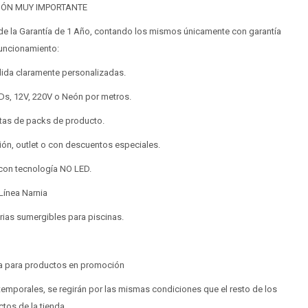
IÓN MUY IMPORTANTE
de la Garantía de 1 Año, contando los mismos únicamente con garantía
uncionamiento:
dida claramente personalizadas.
Ds, 12V, 220V o Neón por metros.
tas de packs de producto.
ción, outlet o con descuentos especiales.
con tecnología NO LED.
 Línea Narnia
rias sumergibles para piscinas.
a para productos en promoción
mporales, se regirán por las mismas condiciones que el resto de los
tos de la tienda.