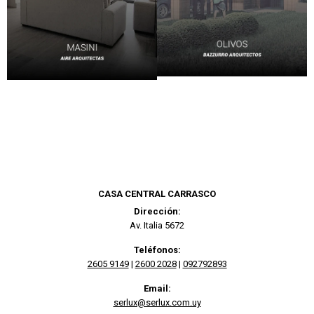
CASA CENTRAL CARRASCO
Dirección:
Av. Italia 5672
Teléfonos:
2605 9149
|
2600 2028
|
092792893
Email:
serlux@serlux.com.uy