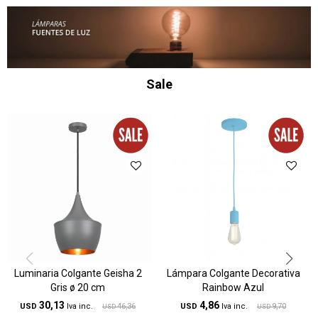
Sale
Luminaria Colgante Geisha 2
Lámpara Colgante Decorativa
Gris ø 20 cm
Rainbow Azul
30,13
4,86
USD
46,36
USD
9,70
USD
USD