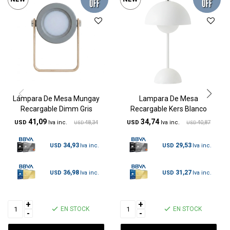
Lámpara De Mesa Mungay
Lampara De Mesa
Recargable Dimm Gris
Recargable Kers Blanco
41,09
34,74
USD
48,34
USD
40,87
USD
USD
34,93
29,53
USD
USD
36,98
31,27
USD
USD
+
+
EN STOCK
EN STOCK
-
-