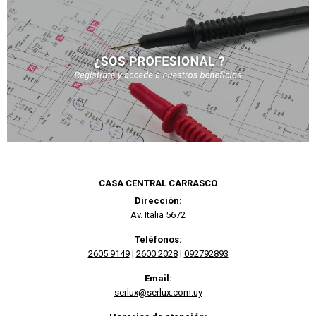
CASA CENTRAL CARRASCO
Dirección:
Av. Italia 5672
Teléfonos:
2605 9149
|
2600 2028
|
092792893
Email:
serlux@serlux.com.uy