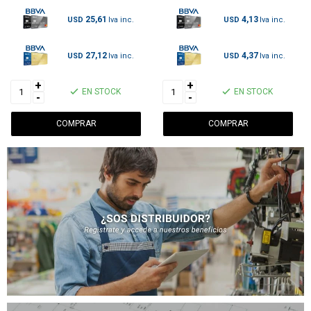
25,61
4,13
USD
USD
27,12
4,37
USD
USD
+
+
EN STOCK
EN STOCK
-
-