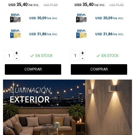
35,40
35,40
USD
41,65
USD
41,65
USD
USD
30,09
30,09
USD
USD
31,86
31,86
USD
USD
+
+
EN STOCK
EN STOCK
-
-