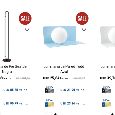
ia de Pie Seattle
Luminaria de Pared Todd
Luminari
Negra
Azul
88
25,84
39,7
201,76
USD
61,17
USD
USD
USD
85,75
21,96
USD
USD
90,79
23,26
USD
USD
+
+