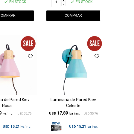
EN STOCK
EN STOCK
-
a de Pared Kiev
Luminaria de Pared Kiev
Rosa
Celeste
9
17,89
35,76
USD
35,76
USD
USD
15,21
15,21
USD
USD