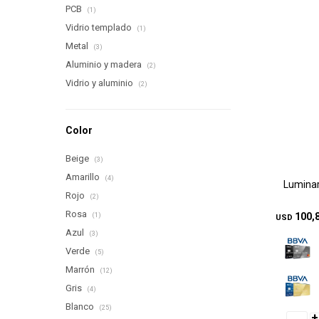
PCB
(1)
Vidrio templado
(1)
Metal
(3)
Aluminio y madera
(2)
Vidrio y aluminio
(2)
Color
Beige
(3)
Amarillo
(4)
Luminar
Rojo
(2)
Rosa
100,
(1)
USD
Azul
(3)
Verde
(5)
Marrón
(12)
Gris
(4)
Blanco
(25)
+