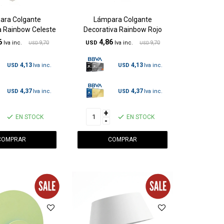
ara Colgante
Lámpara Colgante
a Rainbow Celeste
Decorativa Rainbow Rojo
6
4,86
9,70
USD
9,70
USD
USD
4,13
4,13
USD
USD
4,37
4,37
USD
USD
+
EN STOCK
EN STOCK
-