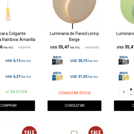
ara Colgante
Luminaria de Pared Lenny
Luminari
a Rainbow Amarilla
Beige
86
35,47
35,4
9,70
USD
54,57
USD
USD
USD
4,13
30,15
USD
USD
4,37
31,92
USD
USD
+
EN STOCK
CONSULTAR STOCK
-
CONSULTAR