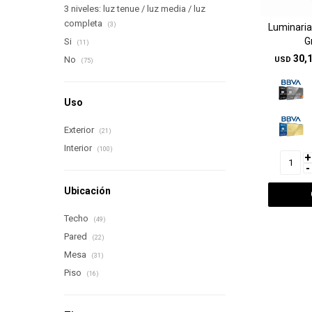
3 niveles: luz tenue / luz media / luz
completa
(3)
Luminaria
G
Si
(11)
30,
No
USD
(75)
Uso
Exterior
(21)
Interior
(100)
+
-
Ubicación
Techo
(49)
Pared
(22)
Mesa
(31)
Piso
(16)