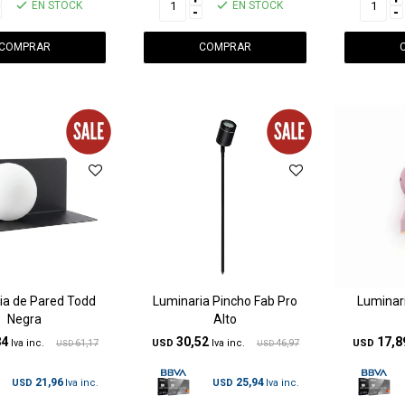
EN STOCK
EN STOCK
-
-
ia de Pared Todd
Luminaria Pincho Fab Pro
Luminari
Negra
Alto
84
30,52
17,8
61,17
USD
46,97
USD
USD
USD
21,96
25,94
USD
USD