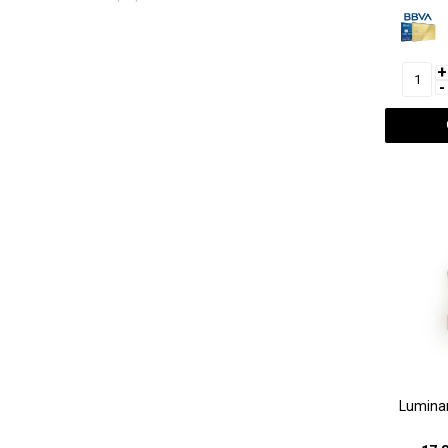
+
-
Luminar