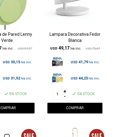
a de Pared Lenny
Lampara Decorativa Fedor
Verde
Blanca
7
49,17
54,57
USD
75,64
USD
USD
30,15
41,79
USD
USD
31,92
44,25
USD
USD
+
EN STOCK
EN STOCK
-