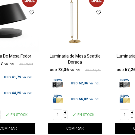
a De Mesa Fedor
Luminaria de Mesa Seattle
Luminaria
Dorada
17
75,64
USD
73,36
67,2
USD
146,71
USD
USD
41,79
USD
62,36
USD
44,25
USD
66,02
USD
+
+
EN STOCK
EN STOCK
-
-