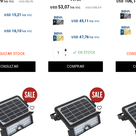
89
106,1
35,76
USD
USD
53,07
USD
106,14
USD
15,21
USD
45,11
USD
16,10
USD
47,76
USD
+
EN STOCK
SULTAR STOCK
CONS
-
CONSULTAR
C