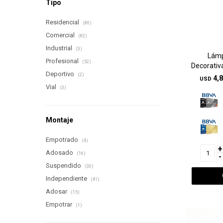
Tipo
Residencial
(80)
Comercial
(82)
Industrial
(3)
Lámp
Profesional
(52)
Decorativ
Deportivo
(2)
4,
USD
Vial
(3)
Montaje
Empotrado
(4)
+
Adosado
(16)
-
Suspendido
(30)
Independiente
(41)
Adosar
(15)
Empotrar
(1)