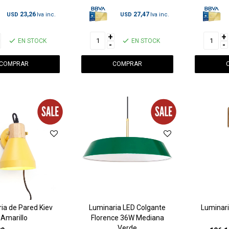
23,26
27,47
USD
USD
+
+
EN STOCK
EN STOCK
-
-
ia de Pared Kiev
Luminaria LED Colgante
Luminari
Amarillo
Florence 36W Mediana
Verde