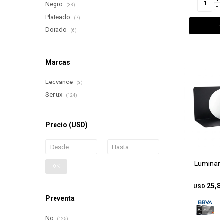
Negro
-
(33)
Plateado
(7)
Dorado
(6)
Marcas
Ledvance
(3)
Serlux
(124)
Precio
(USD)
Luminar
OK
25,
USD
Preventa
No
(125)