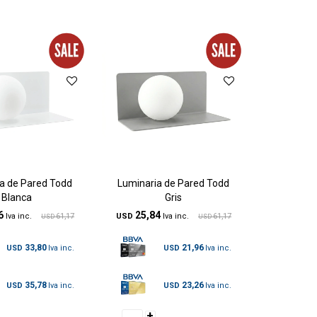
a de Pared Todd
Luminaria de Pared Todd
Blanca
Gris
6
25,84
61,17
USD
61,17
USD
USD
33,80
21,96
USD
USD
35,78
23,26
USD
USD
+