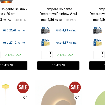
 Colgante Geisha 2
Lámpara Colgante
Lámp
ris ø 20 cm
Decorativa Rainbow Azul
Decorativ
13
4,86
4,8
46,36
USD
9,70
USD
USD
USD
25,61
4,13
USD
USD
27,12
4,37
USD
USD
+
+
EN STOCK
EN STOCK
-
-