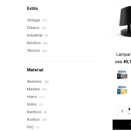
Estilo
Vintage
(13)
Clásico
(51)
Industrial
(9)
Nórdico
(20)
Técnico
(23)
Lampar
49,
USD
Material
Aluminio
(58)
Madera
(10)
Hierro
(11)
Vidrio
(7)
+
Bamboo
-
(4)
Acrílico
(10)
PVC
(1)