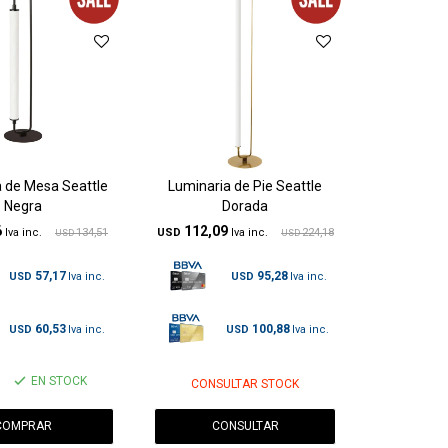
 de Mesa Seattle
Luminaria de Pie Seattle
Negra
Dorada
6
112,09
134,51
USD
224,18
USD
USD
57,17
95,28
USD
USD
60,53
100,88
USD
USD
EN STOCK
CONSULTAR STOCK
CONSULTAR