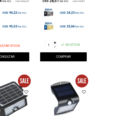
4
28,51
266,37
USD
43,87
USD
USD
90,22
24,23
USD
USD
95,53
25,66
USD
USD
+
EN STOCK
ULTAR STOCK
-
ONSULTAR