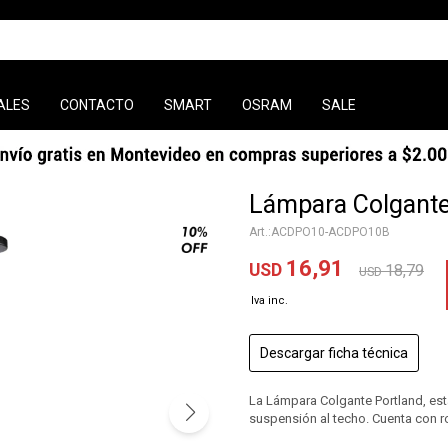
ALES
CONTACTO
SMART
OSRAM
SALE
Lámpara Colgante
ACDPO10-ACDPO10B
16,91
USD
18,79
USD
Descargar ficha técnica
La Lámpara Colgante Portland, est
suspensión al techo. Cuenta con r