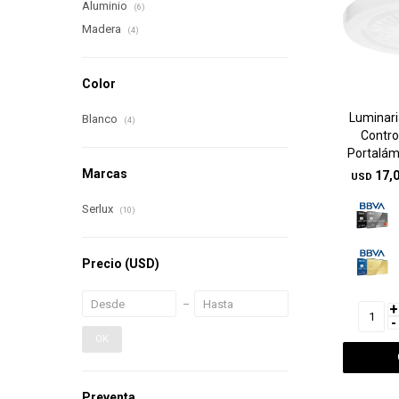
Aluminio
(6)
Madera
(4)
Color
Luminari
Blanco
(4)
Contro
Portalám
Marcas
17,
USD
Serlux
(10)
Precio
(USD)
+
-
OK
Preventa