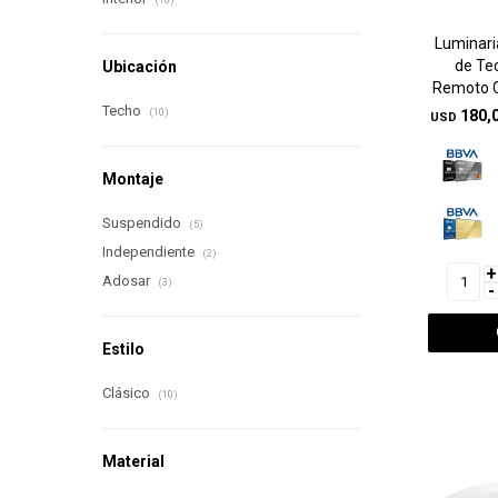
(10)
Luminari
de Te
Ubicación
Remoto C
Techo
(10)
180,
USD
Montaje
Suspendido
(5)
Independiente
(2)
+
Adosar
(3)
-
Estilo
Clásico
(10)
Material