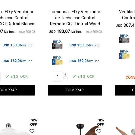
a LED y Ventilador
Luminaria LED y Ventilador
Ventilad
cho con Control
de Techo con Control
Contro
CT Detroit Blanco
Remoto CCT Detroit Wood
307,4
USD
07
180,07
200,08
USD
200,08
USD
USD
153,06
153,06
USD
USD
162,06
162,06
USD
USD
+
EN STOCK
EN STOCK
CONS
-
C