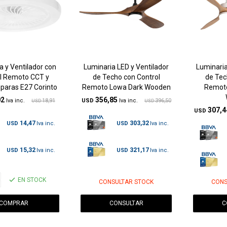
a y Ventilador con
Luminaria LED y Ventilador
Luminaria
l Remoto CCT y
de Techo con Control
de Tec
paras E27 Corinto
Remoto Lowa Dark Wooden
Remoto
02
356,85
18,91
USD
396,50
USD
USD
307,4
USD
14,47
303,32
USD
USD
15,32
321,17
USD
USD
EN STOCK
CONSULTAR STOCK
CONS
CONSULTAR
C