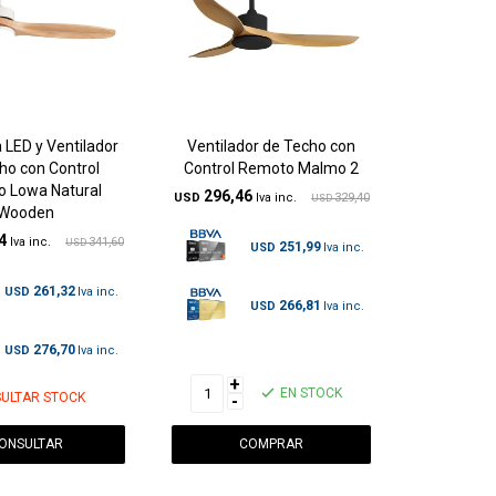
 LED y Ventilador
Ventilador de Techo con
ho con Control
Control Remoto Malmo 2
 Lowa Natural
296,46
USD
329,40
USD
Wooden
4
341,60
USD
251,99
USD
261,32
USD
266,81
USD
276,70
USD
+
EN STOCK
ULTAR STOCK
-
ONSULTAR