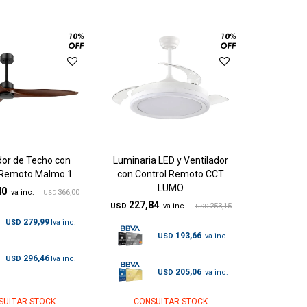
dor de Techo con
Luminaria LED y Ventilador
 Remoto Malmo 1
con Control Remoto CCT
LUMO
40
366,00
USD
227,84
USD
253,15
USD
279,99
USD
193,66
USD
296,46
USD
205,06
USD
SULTAR STOCK
CONSULTAR STOCK