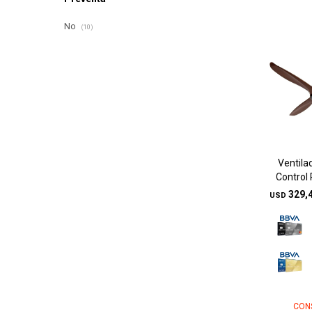
No
(10)
Ventila
Control
329,
USD
CON