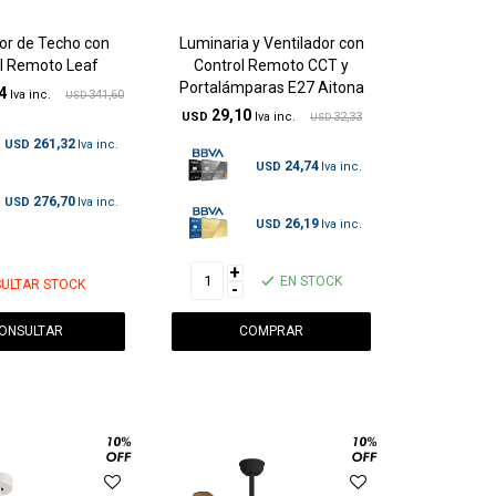
or de Techo con
Luminaria y Ventilador con
l Remoto Leaf
Control Remoto CCT y
Portalámparas E27 Aitona
4
341,60
USD
29,10
USD
32,33
USD
261,32
USD
24,74
USD
276,70
USD
26,19
USD
+
EN STOCK
ULTAR STOCK
-
ONSULTAR