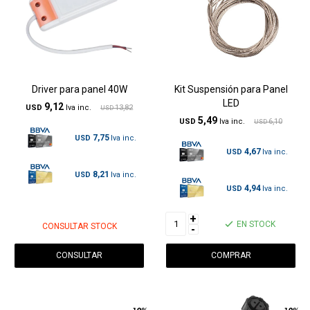
Driver para panel 40W
Kit Suspensión para Panel
LED
9,12
USD
13,82
USD
5,49
USD
6,10
USD
7,75
USD
4,67
USD
8,21
USD
4,94
USD
+
EN STOCK
CONSULTAR STOCK
-
CONSULTAR