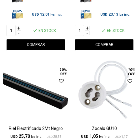
12,01
23,13
USD
USD
+
+
EN STOCK
EN STOCK
-
-
Riel Electrificado 2Mt Negro
Zocalo GU10
25,70
1,05
USD
28,55
USD
1,17
USD
USD