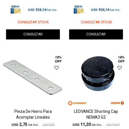
924,16
924,16
USD
USD
CONSULTAR STOCK
CONSULTAR STOCK
CONSULTAR
CONSULTAR
Pieza De Hierro Para
LEDVANCE Shorting Cap
Acomplar Lineales
NEMA3 G2
2,75
11,20
USD
3,05
USD
12,44
USD
USD