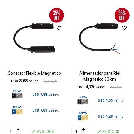
Conector Flexible Magnetico
Alimentador para Riel
Magnetico 30 cm
8,68
USD
13,37
USD
4,76
USD
7,33
USD
7,38
USD
4,05
USD
7,81
USD
4,28
USD
+
+
EN STOCK
EN STOCK
-
-