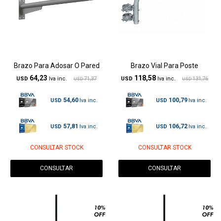
Brazo Para Adosar O Pared
Brazo Vial Para Poste
64,23
118,58
USD
71,37
USD
131,76
USD
USD
54,60
100,79
USD
USD
57,81
106,72
USD
USD
CONSULTAR STOCK
CONSULTAR STOCK
CONSULTAR
CONSULTAR