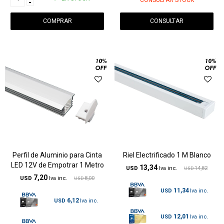
CONSULTAR STOCK
-
CONSULTAR
Perfil de Aluminio para Cinta
Riel Electrificado 1 M Blanco
LED 12V de Empotrar 1 Metro
13,34
USD
14,82
USD
7,20
USD
8,00
USD
11,34
USD
6,12
USD
12,01
USD