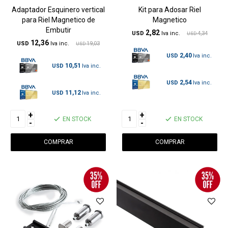
Adaptador Esquinero vertical
Kit para Adosar Riel
para Riel Magnetico de
Magnetico
Embutir
2,82
USD
4,34
USD
12,36
USD
19,03
USD
2,40
USD
10,51
USD
2,54
USD
11,12
USD
+
+
EN STOCK
EN STOCK
-
-