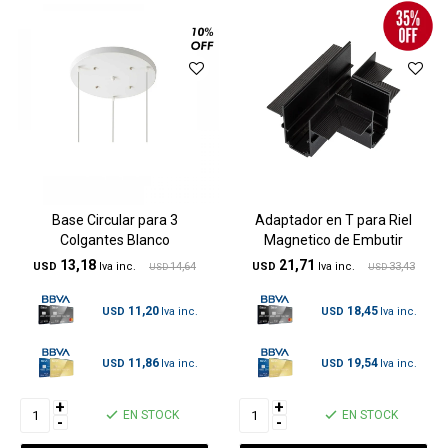
Base Circular para 3
Adaptador en T para Riel
Colgantes Blanco
Magnetico de Embutir
13,18
21,71
USD
14,64
USD
33,43
USD
USD
11,20
18,45
USD
USD
11,86
19,54
USD
USD
+
+
EN STOCK
EN STOCK
-
-