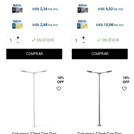
2,34
9,52
USD
USD
2,48
10,08
USD
USD
+
+
EN STOCK
EN STOCK
-
-
Columna 12mt Con Dos
Columna 12mt Con Dos