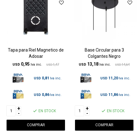
Tapa para Riel Magnetico de
Base Circular para 3
Adosar
Colgantes Negro
0,95
13,18
USD
1,47
USD
14,64
USD
USD
0,81
11,20
USD
USD
0,86
11,86
USD
USD
+
+
EN STOCK
EN STOCK
-
-