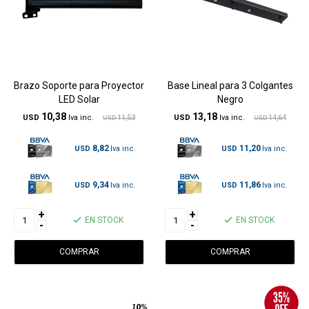
Brazo Soporte para Proyector
Base Lineal para 3 Colgantes
LED Solar
Negro
10,38
13,18
USD
11,53
USD
14,64
USD
USD
8,82
11,20
USD
USD
9,34
11,86
USD
USD
+
+
EN STOCK
EN STOCK
-
-