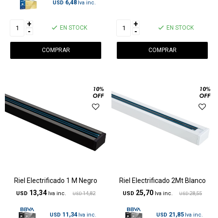
6,48
USD
+
+
EN STOCK
EN STOCK
-
-
Riel Electrificado 1 M Negro
Riel Electrificado 2Mt Blanco
13,34
25,70
USD
14,82
USD
28,55
USD
USD
11,34
21,85
USD
USD