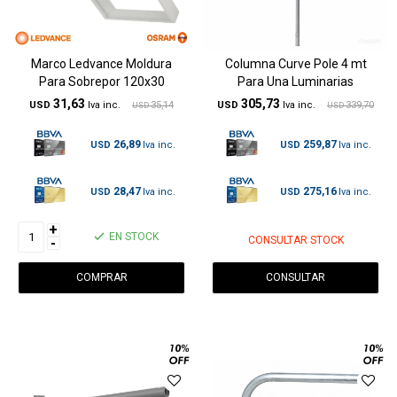
Marco Ledvance Moldura
Columna Curve Pole 4 mt
Para Sobrepor 120x30
Para Una Luminarias
31,63
305,73
USD
35,14
USD
339,70
USD
USD
26,89
259,87
USD
USD
28,47
275,16
USD
USD
+
EN STOCK
CONSULTAR STOCK
-
CONSULTAR