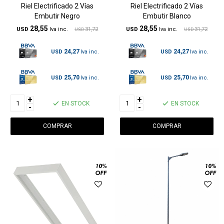
Riel Electrificado 2 Vías
Riel Electrificado 2 Vías
Embutir Negro
Embutir Blanco
28,55
28,55
USD
31,72
USD
31,72
USD
USD
24,27
24,27
USD
USD
25,70
25,70
USD
USD
+
+
EN STOCK
EN STOCK
-
-