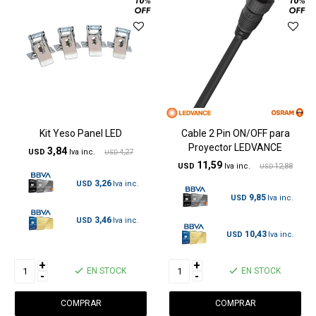
Kit Yeso Panel LED
Cable 2 Pin ON/OFF para
Proyector LEDVANCE
3,84
USD
4,27
USD
11,59
USD
12,88
USD
3,26
USD
9,85
USD
3,46
USD
10,43
USD
+
+
EN STOCK
EN STOCK
-
-