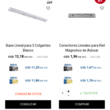
Base Lineal para 3 Colgantes
Conectores Lineales para Riel
Blanco
Magnetico de Adosar
13,18
1,96
USD
14,64
USD
1,96
USD
USD
11,20
1,67
USD
USD
11,86
1,76
USD
USD
+
EN STOCK
CONSULTAR STOCK
-
CONSULTAR