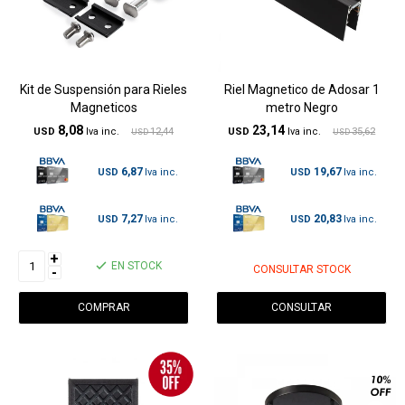
Kit de Suspensión para Rieles
Riel Magnetico de Adosar 1
Magneticos
metro Negro
8,08
23,14
USD
12,44
USD
35,62
USD
USD
6,87
19,67
USD
USD
7,27
20,83
USD
USD
+
EN STOCK
CONSULTAR STOCK
-
CONSULTAR