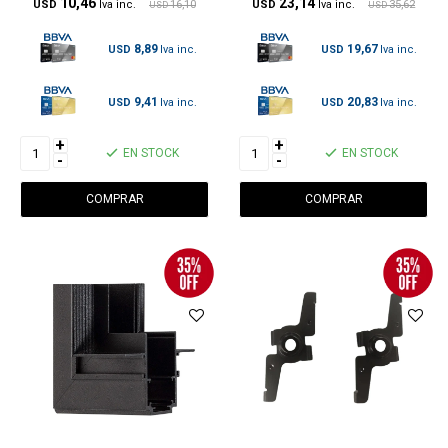
10,46
23,14
USD
16,10
USD
35,62
USD
USD
8,89
19,67
USD
USD
9,41
20,83
USD
USD
+
+
EN STOCK
EN STOCK
-
-