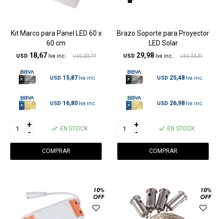
Kit Marco para Panel LED 60 x
Brazo Soporte para Proyector
60 cm
LED Solar
18,67
29,98
USD
20,74
USD
33,31
USD
USD
15,87
25,48
USD
USD
16,80
26,98
USD
USD
+
+
EN STOCK
EN STOCK
-
-