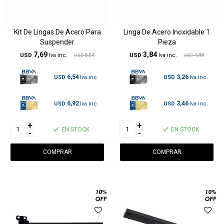
Kit De Lingas De Acero Para
Linga De Acero Inoxidable 1
Suspender
Pieza
7,69
3,84
USD
8,54
USD
4,88
USD
USD
6,54
3,26
USD
USD
6,92
3,46
USD
USD
+
+
EN STOCK
EN STOCK
-
-