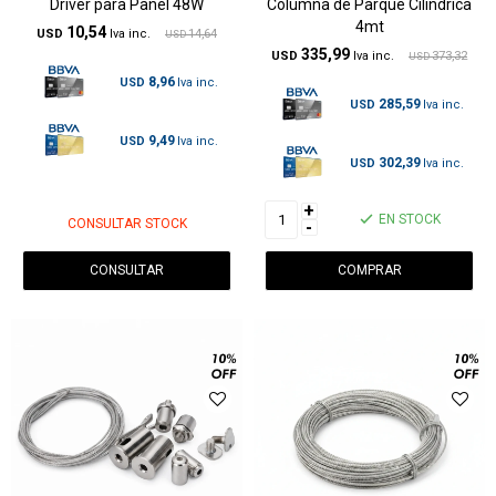
Driver para Panel 48W
Columna de Parque Cilindrica
4mt
10,54
USD
14,64
USD
335,99
USD
373,32
USD
8,96
USD
285,59
USD
9,49
USD
302,39
USD
+
EN STOCK
CONSULTAR STOCK
-
CONSULTAR