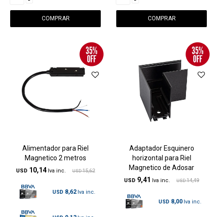
Alimentador para Riel
Adaptador Esquinero
Magnetico 2 metros
horizontal para Riel
Magnetico de Adosar
10,14
USD
15,62
USD
9,41
USD
14,49
USD
8,62
USD
8,00
USD