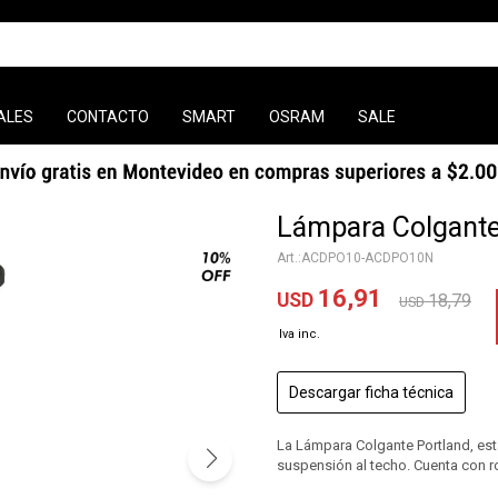
ALES
CONTACTO
SMART
OSRAM
SALE
Lámpara Colgante
ACDPO10-ACDPO10N
16,91
USD
18,79
USD
Descargar ficha técnica
La Lámpara Colgante Portland, est
suspensión al techo. Cuenta con r