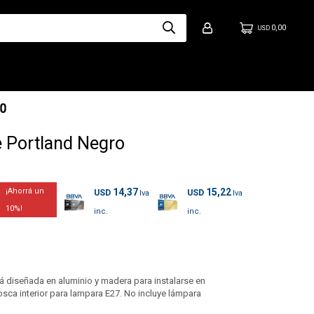
0,00
USD
 Portland Negro
14,37
15,22
USD
USD
10
á diseñada en aluminio y madera para instalarse en
osca interior para lampara E27. No incluye lámpara