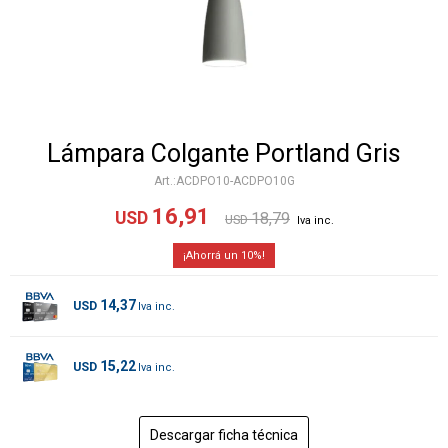
Lámpara Colgante Portland Gris
ACDPO10-ACDPO10G
16,91
USD
18,79
USD
10
14,37
USD
15,22
USD
Descargar ficha técnica