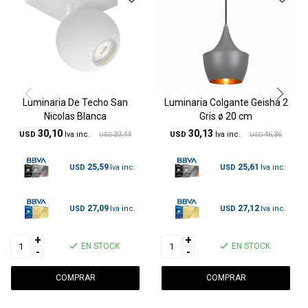
Luminaria De Techo San
Luminaria Colgante Geisha 2
Nicolas Blanca
Gris ø 20 cm
30,10
30,13
USD
33,44
USD
46,36
USD
USD
25,59
25,61
USD
USD
27,09
27,12
USD
USD
+
+
EN STOCK
EN STOCK
-
-