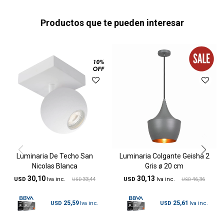
Productos que te pueden interesar
Luminaria De Techo San
Luminaria Colgante Geisha 2
Nicolas Blanca
Gris ø 20 cm
30,10
30,13
USD
33,44
USD
46,36
USD
USD
25,59
25,61
USD
USD