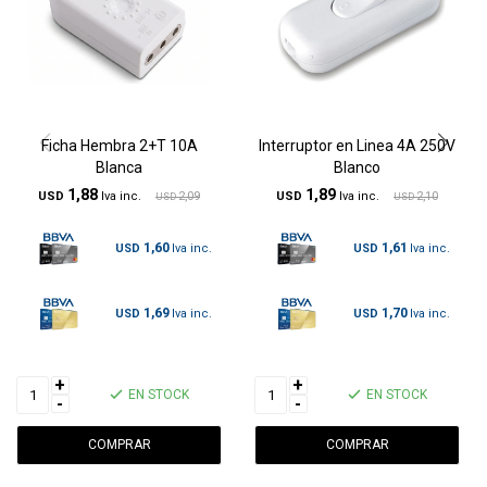
Ficha Hembra 2+T 10A
Interruptor en Linea 4A 250V
Blanca
Blanco
1,88
1,89
USD
2,09
USD
2,10
USD
USD
1,60
1,61
USD
USD
1,69
1,70
USD
USD
+
+
EN STOCK
EN STOCK
-
-