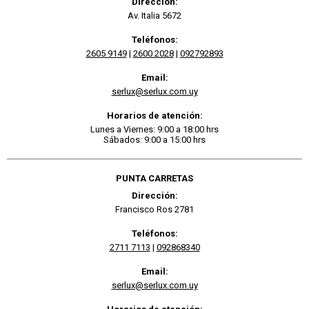
Dirección:
Av. Italia 5672
Teléfonos:
2605 9149
|
2600 2028
|
092792893
Email:
serlux@serlux.com.uy
Horarios de atención:
Lunes a Viernes: 9:00 a 18:00 hrs
Sábados: 9:00 a 15:00 hrs
PUNTA CARRETAS
Dirección:
Francisco Ros 2781
Teléfonos:
2711 7113
|
092868340
Email:
serlux@serlux.com.uy