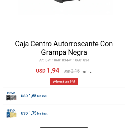
Caja Centro Autorroscante Con
Grampa Negra
BV110601834-V110601834
1,94
USD
2,15
USD
9
1,65
USD
1,75
USD