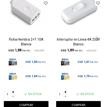
Ficha Hembra 2+T 10A
Interruptor en Linea 4A 250V
Blanca
Blanco
1,88
1,89
USD
2,09
USD
2,10
USD
USD
1,60
1,61
USD
USD
1,69
1,70
USD
USD
+
+
EN STOCK
EN STOCK
-
-