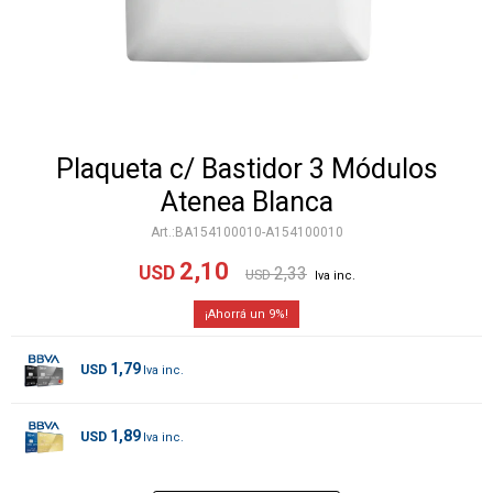
Plaqueta c/ Bastidor 3 Módulos
Atenea Blanca
BA154100010-A154100010
2,10
USD
2,33
USD
9
1,79
USD
1,89
USD