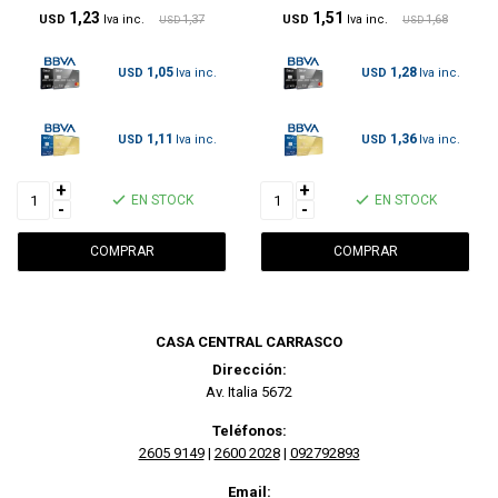
1,23
1,51
USD
1,37
USD
1,68
USD
USD
1,05
1,28
USD
USD
1,11
1,36
USD
USD
+
+
EN STOCK
EN STOCK
-
-
CASA CENTRAL CARRASCO
Dirección:
Av. Italia 5672
Teléfonos:
2605 9149
|
2600 2028
|
092792893
Email: