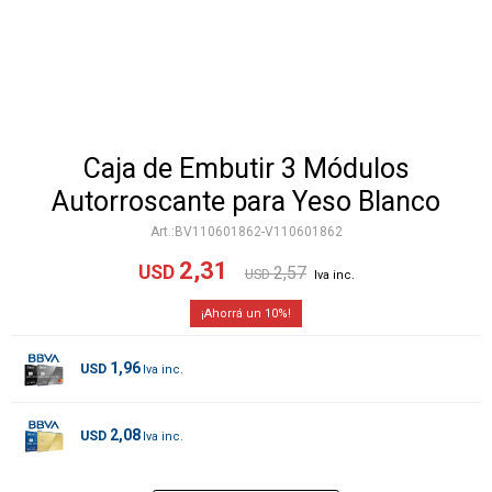
Caja de Embutir 3 Módulos
Autorroscante para Yeso Blanco
BV110601862-V110601862
2,31
USD
2,57
USD
10
1,96
USD
2,08
USD