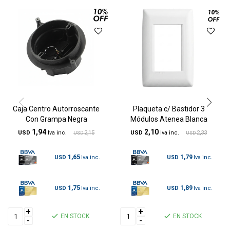
Caja Centro Autorroscante
Plaqueta c/ Bastidor 3
Con Grampa Negra
Módulos Atenea Blanca
1,94
2,10
USD
2,15
USD
2,33
USD
USD
1,65
1,79
USD
USD
1,75
1,89
USD
USD
+
+
EN STOCK
EN STOCK
-
-