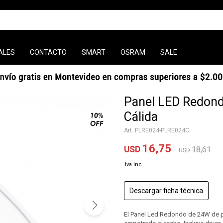
ALES
CONTACTO
SMART
OSRAM
SALE
Panel LED Redond
Cálida
PLRE024-PLRE024C
16,75
USD
18,61
USD
Descargar ficha técnica
El Panel Led Redondo de 24W de pot