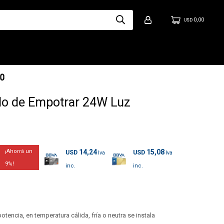
0,00
USD
o de Empotrar 24W Luz
14,24
15,08
USD
USD
9
encia, en temperatura cálida, fría o neutra se instala