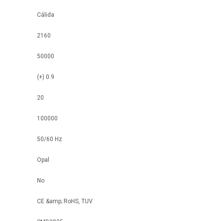
Cálida
2160
50000
(+) 0.9
20
100000
50/60 Hz
Opal
No
CE &amp; RoHS, TUV