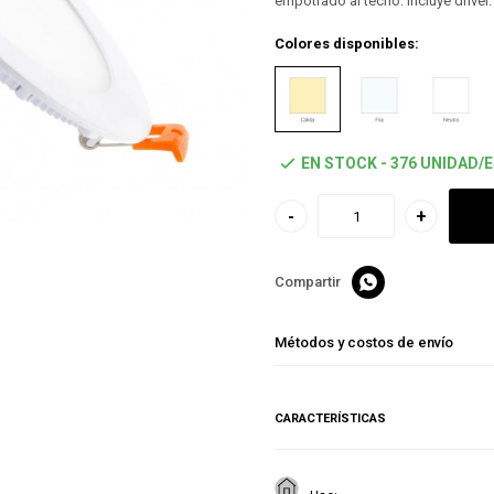
empotrado al techo. Incluye driver.
Colores disponibles:
EN STOCK - 376 UNIDAD/
-
+

Métodos y costos de envío
CARACTERÍSTICAS