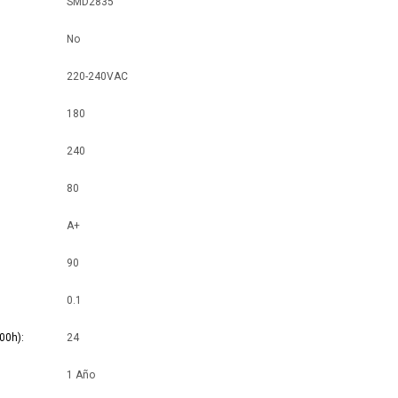
SMD2835
No
220-240VAC
180
240
80
A+
90
0.1
00h)
24
1 Año