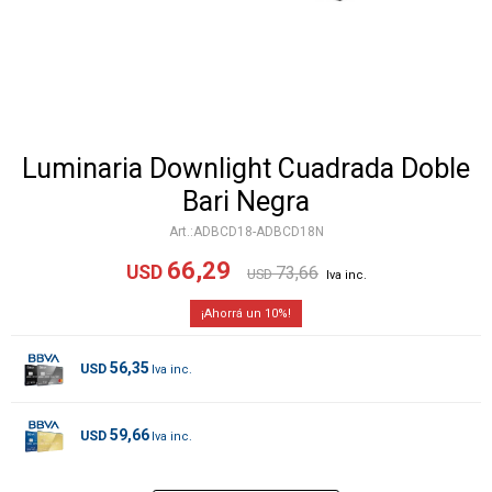
Luminaria Downlight Cuadrada Doble
Bari Negra
ADBCD18-ADBCD18N
66,29
USD
73,66
USD
10
56,35
USD
59,66
USD