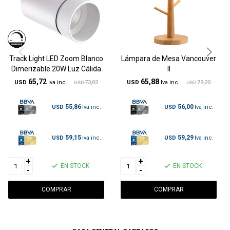
Track Light LED Zoom Blanco
Lámpara de Mesa Vancouver
Dimerizable 20W Luz Cálida
II
65,72
65,88
USD
73,02
USD
73,20
USD
USD
55,86
56,00
USD
USD
59,15
59,29
USD
USD
+
+
EN STOCK
EN STOCK
-
-