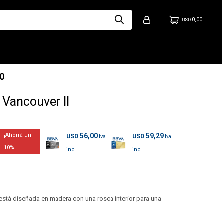
0,00
USD
Vancouver II
56,00
59,29
USD
USD
10
stá diseñada en madera con una rosca interior para una