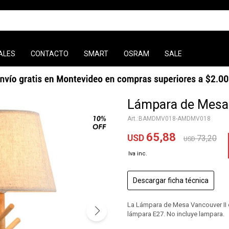
ALES
CONTACTO
SMART
OSRAM
SALE
Lámpara de Mesa 
BAMDMV018-AMDMV018
65,88
USD
73,20
USD
Descargar ficha técnica
La Lámpara de Mesa Vancouver II e
lámpara E27. No incluye lampara.