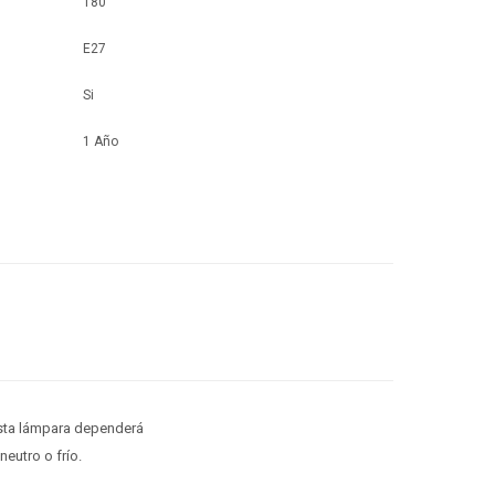
180°
E27
Si
1 Año
 esta lámpara dependerá
eutro o frío.