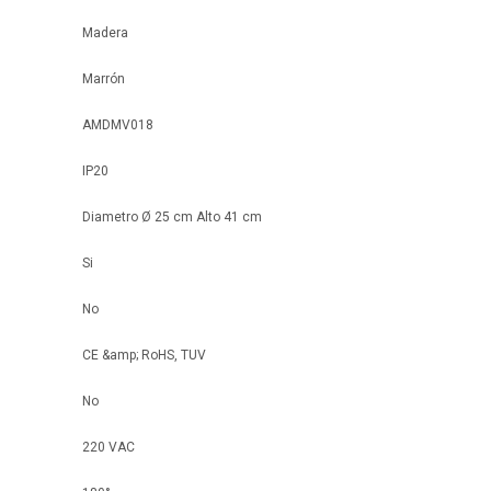
Madera
Marrón
AMDMV018
IP20
Diametro Ø 25 cm Alto 41 cm
Si
No
CE &amp; RoHS, TUV
No
220 VAC