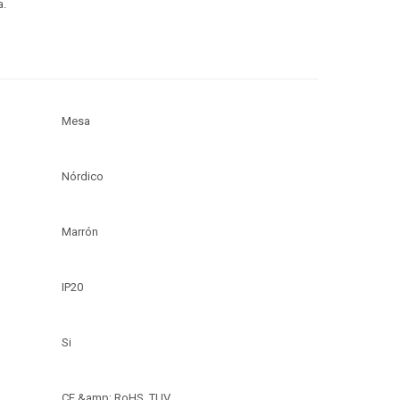
a.
Mesa
Nórdico
Marrón
IP20
Si
CE &amp; RoHS, TUV