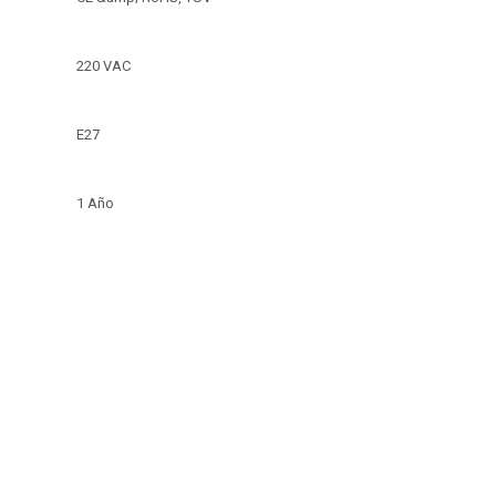
220 VAC
E27
1 Año