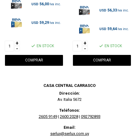
56,00
USD
56,33
USD
59,29
USD
59,64
USD
+
+
EN STOCK
EN STOCK
-
-
CASA CENTRAL CARRASCO
Dirección:
Av. Italia 5672
Teléfonos:
2605 9149
|
2600 2028
|
092792893
Email:
serlux@serlux.com.uy