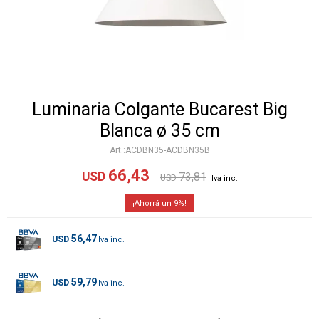
Luminaria Colgante Bucarest Big
Blanca ø 35 cm
ACDBN35-ACDBN35B
66,43
USD
73,81
USD
9
56,47
USD
59,79
USD