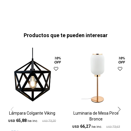
Productos que te pueden interesar
Lámpara Colgante Viking
Luminaria de Mesa Pirce
Bronce
65,88
USD
73,20
USD
66,27
USD
73,63
USD