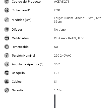
Codigo del Producto
ACDVK271
Protección IP
IP20
Largo: 100cm , Ancho: 35cm , Alto
Medidas (Cm)
35cm
Difusor
No tiene
Certificados
CE &amp; RoHS, TUV
Dimerizable
No
Tensión Nominal
220-240VAC
Angulo de Apertura (º)
360º
Casquillo
E27
Cables
Si
Garantía
1 Año