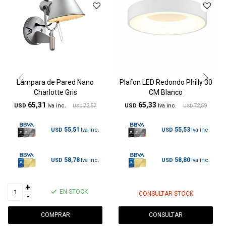
Lámpara de Pared Nano
Plafon LED Redondo Philly 30
Charlotte Gris
CM Blanco
65,31
65,33
USD
72,57
USD
72,59
USD
USD
55,51
55,53
USD
USD
58,78
58,80
USD
USD
+
EN STOCK
CONSULTAR STOCK
-
CONSULTAR