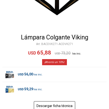
Lámpara Colgante Viking
BACDVK271-ACDVK271
65,88
USD
73,20
USD
10
56,00
USD
59,29
USD
Descargar ficha técnica