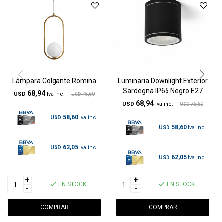
Lámpara Colgante Romina
Luminaria Downlight Exterior
Sardegna IP65 Negro E27
68,94
USD
76,60
USD
68,94
USD
76,60
USD
58,60
USD
58,60
USD
62,05
USD
62,05
USD
+
+
EN STOCK
EN STOCK
-
-