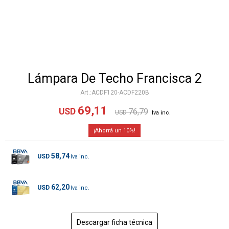
Lámpara De Techo Francisca 2
ACDF120-ACDF220B
69,11
USD
76,79
USD
10
58,74
USD
62,20
USD
Descargar ficha técnica