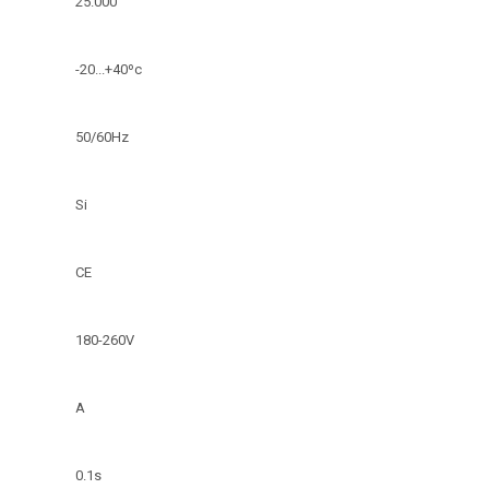
25.000
-20...+40ºc
50/60Hz
Si
CE
180-260V
A
0.1s