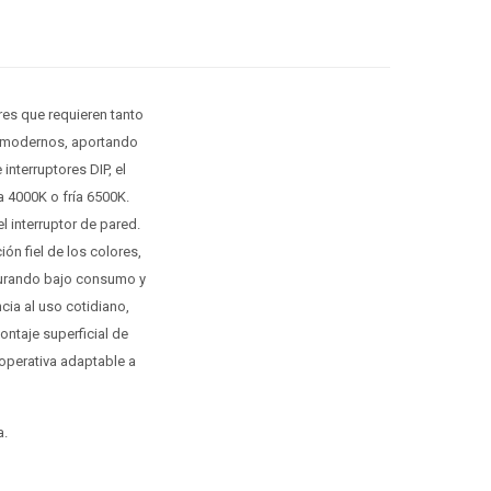
ores que requieren tanto
s modernos, aportando
interruptores DIP, el
a 4000K o fría 6500K.
 interruptor de pared.
ón fiel de los colores,
gurando bajo consumo y
cia al uso cotidiano,
ntaje superficial de
operativa adaptable a
a.