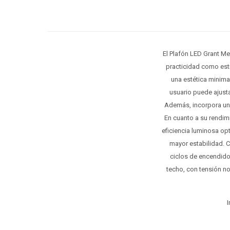
El Plafón LED Grant Med
practicidad como est
una estética minimal
usuario puede ajusta
Además, incorpora una
En cuanto a su rendimi
eficiencia luminosa o
mayor estabilidad. C
ciclos de encendido
techo, con tensión n
I