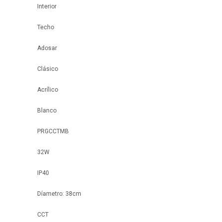
Interior
Techo
Adosar
Clásico
Acrílico
Blanco
PRGCCTMB
32W
IP40
Díametro: 38cm
CCT