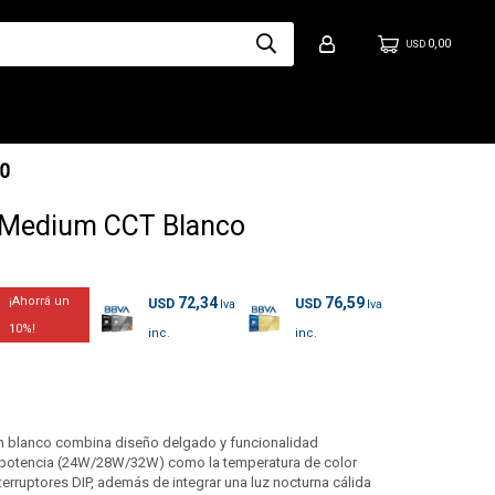
0,00
USD
 Medium CCT Blanco
72,34
76,59
USD
USD
10
n blanco combina diseño delgado y funcionalidad
la potencia (24W/28W/32W) como la temperatura de color
rruptores DIP, además de integrar una luz nocturna cálida