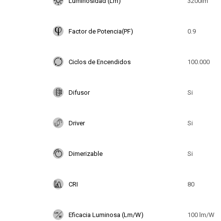
Luminosidad (Lm)
3200lm
Factor de Potencia(PF)
0.9
Ciclos de Encendidos
100.000
Difusor
Si
Driver
Si
Dimerizable
Si
CRI
80
Eficacia Luminosa (Lm/W)
100 lm/W