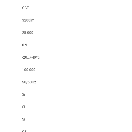
CCT
3200lm
25.000
0.9
-20...+40ºc
100.000
50/60Hz
Si
Si
Si
CE