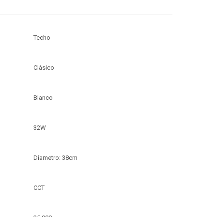
Techo
Clásico
Blanco
32W
Díametro: 38cm
CCT