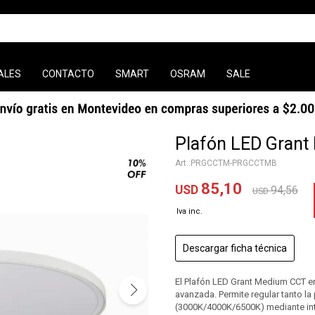
ALES
CONTACTO
SMART
OSRAM
SALE
Plafón LED Grant
PRGCCTM-PRGCCTMB
85,10
USD
94,56
USD
Descargar ficha técnica
El Plafón LED Grant Medium CCT e
avanzada. Permite regular tanto 
(3000K/4000K/6500K) mediante inte