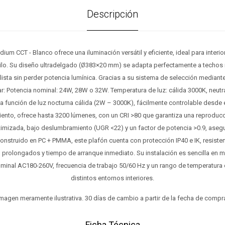
Descripción
ium CCT - Blanco ofrece una iluminación versátil y eficiente, ideal para interi
ilo. Su diseño ultradelgado (Ø383×20 mm) se adapta perfectamente a techo
ista sin perder potencia lumínica. Gracias a su sistema de selección mediante 
r: Potencia nominal: 24W, 28W o 32W. Temperatura de luz: cálida 3000K, neutr
 función de luz nocturna cálida (2W – 3000K), fácilmente controlable desde el
ento, ofrece hasta 3200 lúmenes, con un CRI >80 que garantiza una reproducci
ptimizada, bajo deslumbramiento (UGR <22) y un factor de potencia >0.9, ase
onstruido en PC + PMMA, este plafón cuenta con protección IP40 e IK, resisten
 prolongados y tiempo de arranque inmediato. Su instalación es sencilla en mo
ominal AC180-260V, frecuencia de trabajo 50/60 Hz y un rango de temperatura 
distintos entornos interiores.
magen meramente ilustrativa. 30 días de cambio a partir de la fecha de compr
Ficha Técnica