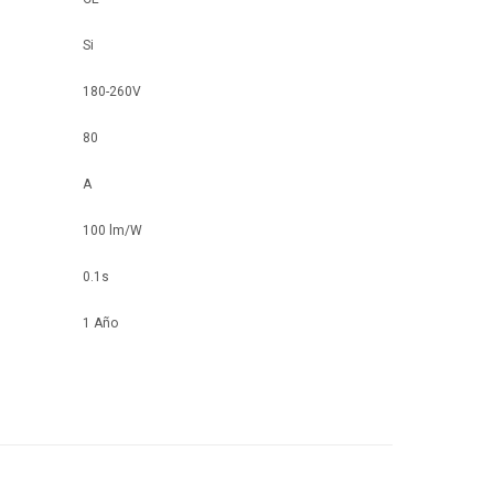
Si
180-260V
80
A
100 lm/W
0.1s
1 Año