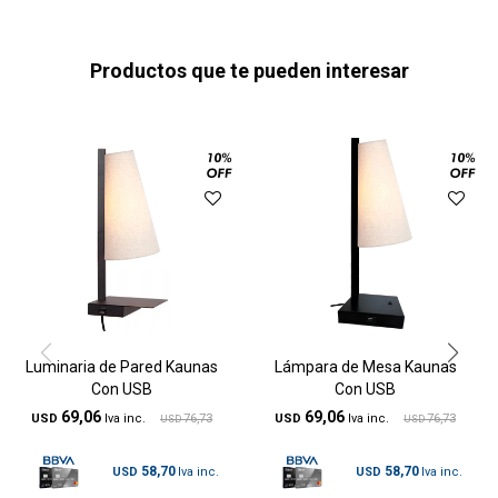
Productos que te pueden interesar
Luminaria de Pared Kaunas
Lámpara de Mesa Kaunas
Con USB
Con USB
69,06
69,06
USD
76,73
USD
76,73
USD
USD
58,70
58,70
USD
USD