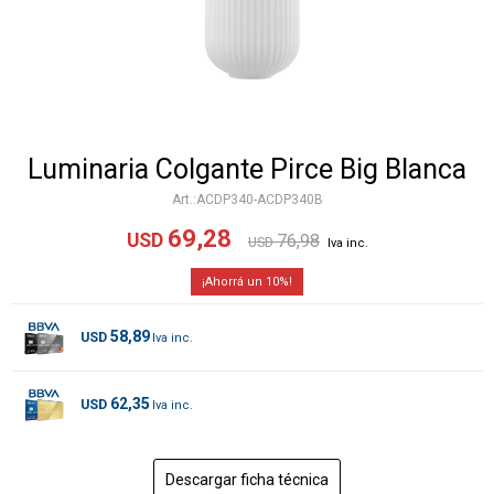
Luminaria Colgante Pirce Big Blanca
ACDP340-ACDP340B
69,28
USD
76,98
USD
10
58,89
USD
62,35
USD
Descargar ficha técnica