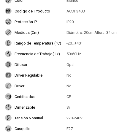
Color
Blanco
Codigo del Producto
ACDP340B
Protección IP
IP20
Medidas (Cm)
Diámetro: 20cm Altura: 34 cm
Rango de Temperatura (ºC)
-20...+40º
Frecuencia de Trabajo(Hz)
50/60Hz
Difusor
Opal
Driver Regulable
No
Driver
No
Certificados
CE
Dimerizable
Si
Tensión Nominal
220-240V
Casquillo
E27