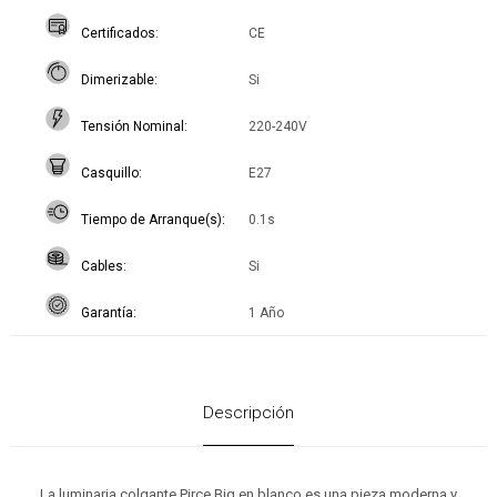
Certificados
CE
Dimerizable
Si
Tensión Nominal
220-240V
Casquillo
E27
Tiempo de Arranque(s)
0.1s
Cables
Si
Garantía
1 Año
Descripción
La luminaria colgante Pirce Big en blanco es una pieza moderna y