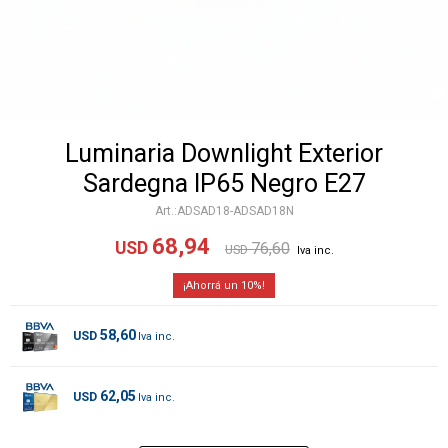
Luminaria Downlight Exterior
Sardegna IP65 Negro E27
ADSAD18-ADSAD18N
68,94
USD
76,60
USD
10
58,60
USD
62,05
USD