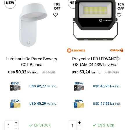
Luminaria De Pared Bowery
Proyector LED LEDVANCE
CCT Blanca
OSRAM G4 43W Luz Fría
50,32
53,24
USD
55,91
USD
59,15
USD
USD
42,77
45,25
USD
USD
45,29
47,92
USD
USD
+
+
EN STOCK
EN STOCK
-
-