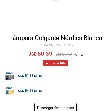
Lámpara Colgante Nórdica Blanca
ACDN272-ACDN272B
60,39
USD
67,10
USD
10
51,33
USD
54,35
USD
Descargar ficha técnica