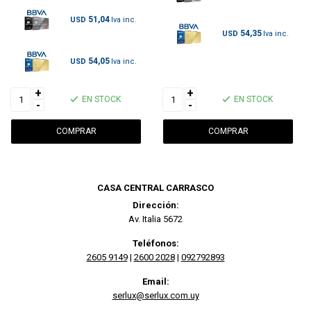
51,04
USD
54,35
USD
54,05
USD
+
+
EN STOCK
EN STOCK
-
-
CASA CENTRAL CARRASCO
Dirección:
Av. Italia 5672
Teléfonos:
2605 9149
|
2600 2028
|
092792893
Email:
serlux@serlux.com.uy