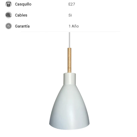
Casquillo
E27
Cables
Si
Garantía
1 Año