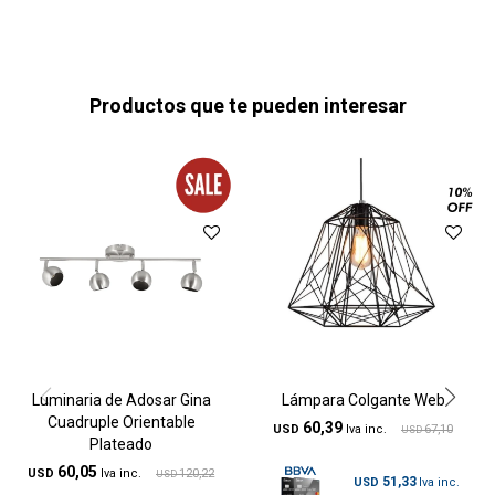
Productos que te pueden interesar
Luminaria de Adosar Gina
Lámpara Colgante Web
Cuadruple Orientable
60,39
USD
67,10
USD
Plateado
60,05
USD
120,22
USD
51,33
USD