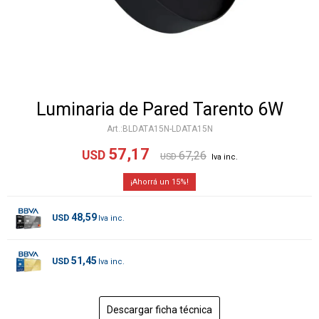
Luminaria de Pared Tarento 6W
BLDATA15N-LDATA15N
57,17
USD
67,26
USD
15
48,59
USD
51,45
USD
Descargar ficha técnica