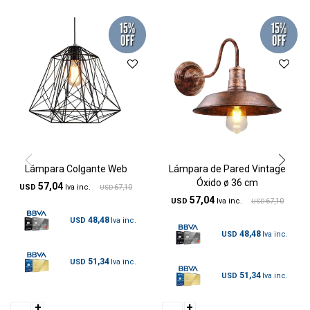
Lámpara Colgante Web
Lámpara de Pared Vintage
Óxido ø 36 cm
57,04
USD
67,10
USD
57,04
USD
67,10
USD
48,48
USD
48,48
USD
51,34
USD
51,34
USD
+
+