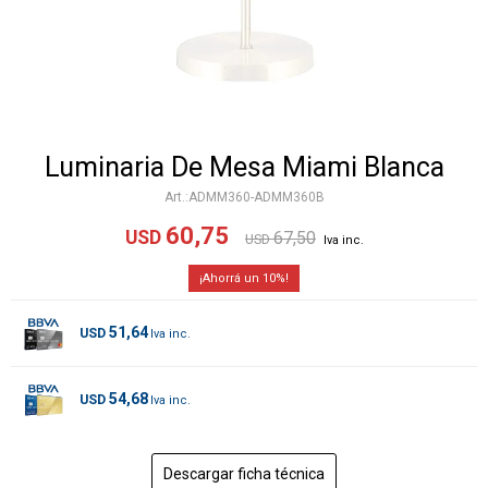
Luminaria De Mesa Miami Blanca
ADMM360-ADMM360B
60,75
USD
67,50
USD
10
51,64
USD
54,68
USD
Descargar ficha técnica