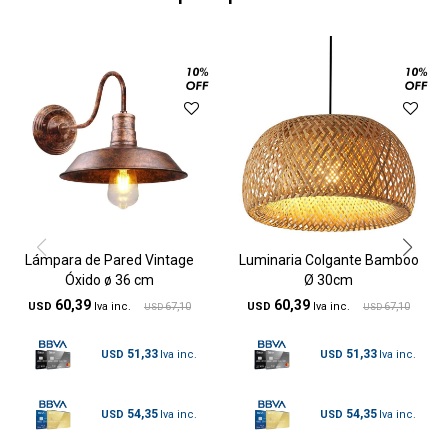
Lámpara de Pared Vintage
Luminaria Colgante Bamboo
Óxido ø 36 cm
Ø 30cm
60,39
60,39
USD
67,10
USD
67,10
USD
USD
51,33
51,33
USD
USD
54,35
54,35
USD
USD