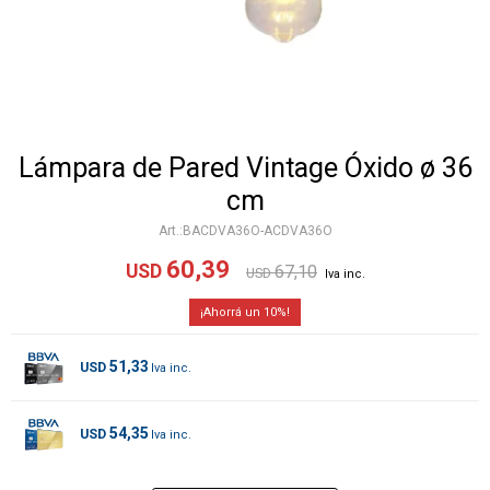
Lámpara de Pared Vintage Óxido ø 36
cm
BACDVA36O-ACDVA36O
60,39
USD
67,10
USD
10
51,33
USD
54,35
USD