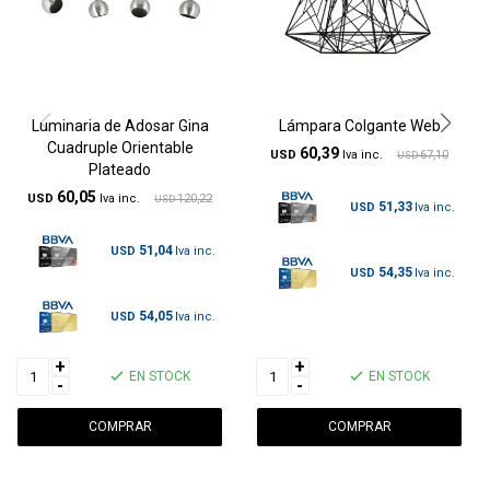
Luminaria de Adosar Gina
Lámpara Colgante Web
Cuadruple Orientable
60,39
USD
67,10
USD
Plateado
60,05
USD
120,22
USD
51,33
USD
51,04
USD
54,35
USD
54,05
USD
+
+
EN STOCK
EN STOCK
-
-