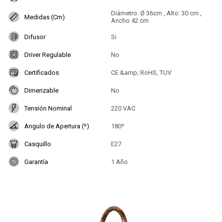
Diámetro: Ø 36cm , Alto: 30 cm ,
Medidas (Cm)
Ancho 42 cm
Difusor
Si
Driver Regulable
No
Certificados
CE &amp; RoHS, TUV
Dimerizable
No
Tensión Nominal
220 VAC
Angulo de Apertura (º)
180º
Casquillo
E27
Garantía
1 Año