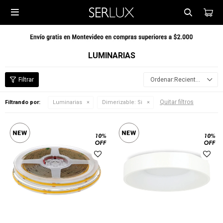

LUMINARIAS
Recientes
Quitar filtros
Filtrando por:
Luminarias
Dimerizable:
Si