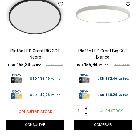
Plafón LED Grant BIG CCT
Plafón LED Grant Big CCT
Negro
Blanco
155,84
155,84
USD
173,15
USD
173,15
USD
USD
132,46
132,46
USD
USD
140,26
140,26
USD
USD
+
EN STOCK
CONSULTAR STOCK
-
CONSULTAR