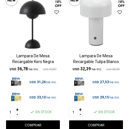
Lampara De Mesa
Lampara De Mesa
Recargable Kers Negra
Recargable Tulipa Blanco
36,78
32,39
USD
40,87
USD
35,99
USD
USD
31,26
27,53
USD
USD
33,10
29,15
USD
USD
+
+
EN STOCK
EN STOCK
-
-