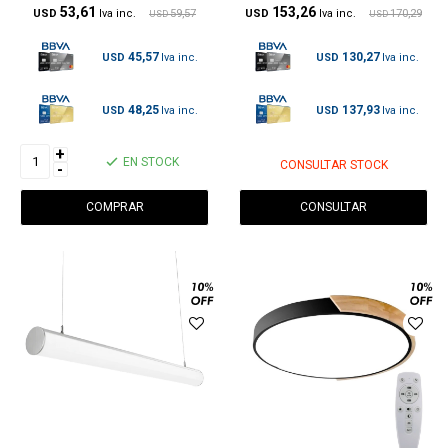
53,61
153,26
USD
59,57
USD
170,29
USD
USD
45,57
130,27
USD
USD
48,25
137,93
USD
USD
+
EN STOCK
CONSULTAR STOCK
-
CONSULTAR