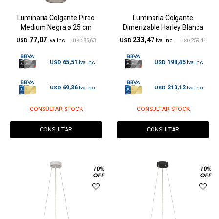
Luminaria Colgante Pireo
Luminaria Colgante
Medium Negra ø 25 cm
Dimerizable Harley Blanca
77,07
233,47
USD
85,63
USD
259,41
USD
USD
65,51
198,45
USD
USD
69,36
210,12
USD
USD
CONSULTAR STOCK
CONSULTAR STOCK
CONSULTAR
CONSULTAR