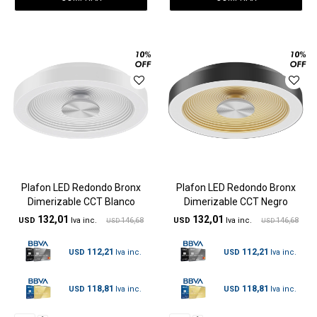
Plafon LED Redondo Bronx
Plafon LED Redondo Bronx
Dimerizable CCT Blanco
Dimerizable CCT Negro
132,01
132,01
USD
146,68
USD
146,68
USD
USD
112,21
112,21
USD
USD
118,81
118,81
USD
USD