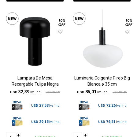
Lampara De Mesa
Luminaria Colgante Pireo Big
Recargable Tulipa Negra
Blanca ø 35 cm
32,39
85,01
USD
35,99
USD
94,46
USD
USD
27,53
72,26
USD
USD
29,15
76,51
USD
USD
+
+