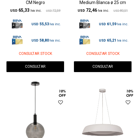
CM Negro
Medium Blanca ø 25 cm
65,33
72,46
USD
72,59
USD
80,51
USD
USD
55,53
61,59
USD
USD
58,80
65,21
USD
USD
CONSULTAR STOCK
CONSULTAR STOCK
CONSULTAR
CONSULTAR