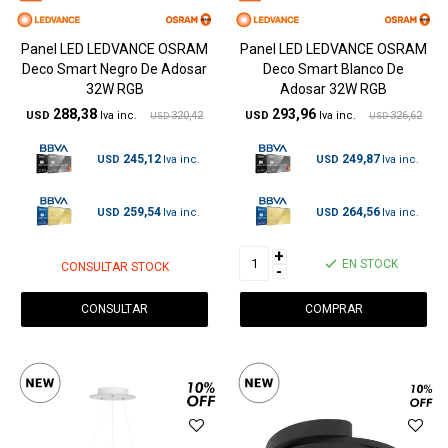
Panel LED LEDVANCE OSRAM
Panel LED LEDVANCE OSRAM
Deco Smart Negro De Adosar
Deco Smart Blanco De
32W RGB
Adosar 32W RGB
288,38
293,96
USD
320,42
USD
326,62
USD
USD
245,12
249,87
USD
USD
259,54
264,56
USD
USD
+
EN STOCK
CONSULTAR STOCK
-
CONSULTAR