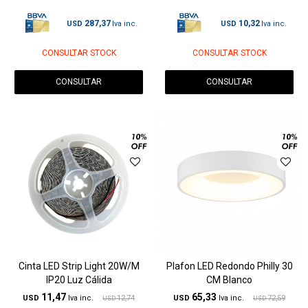
287,37
10,32
USD
USD
CONSULTAR STOCK
CONSULTAR STOCK
CONSULTAR
CONSULTAR
Cinta LED Strip Light 20W/M
Plafon LED Redondo Philly 30
IP20 Luz Cálida
CM Blanco
11,47
65,33
USD
12,74
USD
72,59
USD
USD