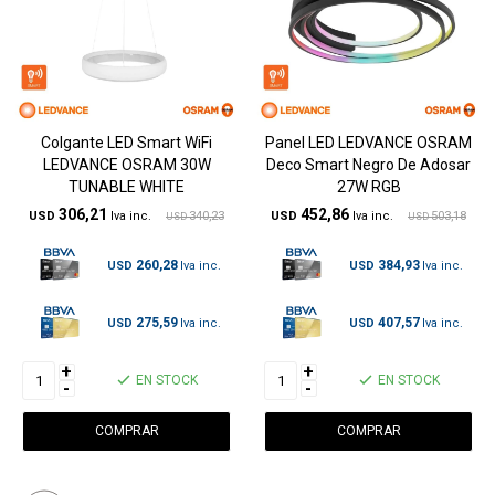
Colgante LED Smart WiFi
Panel LED LEDVANCE OSRAM
LEDVANCE OSRAM 30W
Deco Smart Negro De Adosar
TUNABLE WHITE
27W RGB
306,21
452,86
USD
340,23
USD
503,18
USD
USD
260,28
384,93
USD
USD
275,59
407,57
USD
USD
+
+
EN STOCK
EN STOCK
-
-