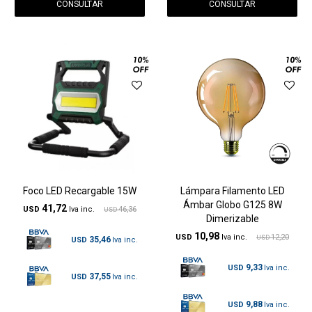
CONSULTAR
CONSULTAR
Foco LED Recargable 15W
Lámpara Filamento LED
Ámbar Globo G125 8W
41,72
USD
46,36
USD
Dimerizable
10,98
USD
12,20
USD
35,46
USD
9,33
USD
37,55
USD
9,88
USD