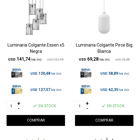
Luminaria Colgante Essen x5
Luminaria Colgante Pirce Big
Negra
Blanca
141,74
69,28
USD
157,49
USD
76,98
USD
USD
120,48
58,89
USD
USD
127,57
62,35
USD
USD
+
+
EN STOCK
EN STOCK
-
-