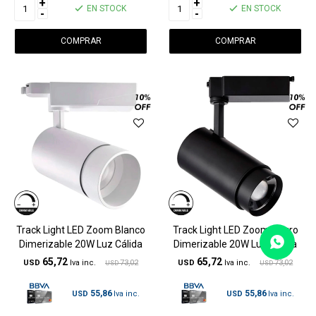
+
+
EN STOCK
EN STOCK
-
-
Track Light LED Zoom Blanco
Track Light LED Zoom Negro
Dimerizable 20W Luz Cálida
Dimerizable 20W Luz Cálida
65,72
65,72
USD
73,02
USD
73,02
USD
USD
55,86
55,86
USD
USD