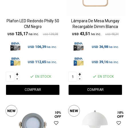
Plafon LED Redondo Philly 50
Lámpara De Mesa Mungay
CM Negro
Recargable Dimm Blanca
125,17
43,51
USD
139,08
USD
48,34
USD
USD
106,39
36,98
USD
USD
112,65
39,16
USD
USD
+
+
EN STOCK
EN STOCK
-
-