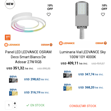
Panel LED LEDVANCE OSRAM
Luminaria Vial LEDVANCE Sky
Deco Smart Blanco De
100W 10Y 4000K
Adosar 27W RGB
409,11
USD
454,57
USD
351,32
USD
390,35
USD
347,74
USD
298,62
USD
368,20
USD
316,19
USD
+
EN STOCK
CONSULTAR STOCK
-