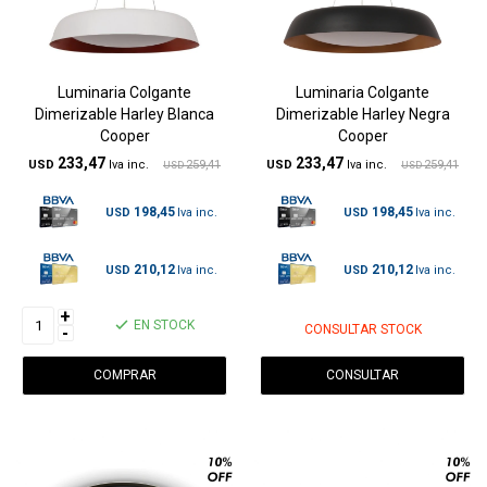
Luminaria Colgante
Luminaria Colgante
Dimerizable Harley Blanca
Dimerizable Harley Negra
Cooper
Cooper
233,47
233,47
USD
259,41
USD
259,41
USD
USD
198,45
198,45
USD
USD
210,12
210,12
USD
USD
+
EN STOCK
CONSULTAR STOCK
-
CONSULTAR