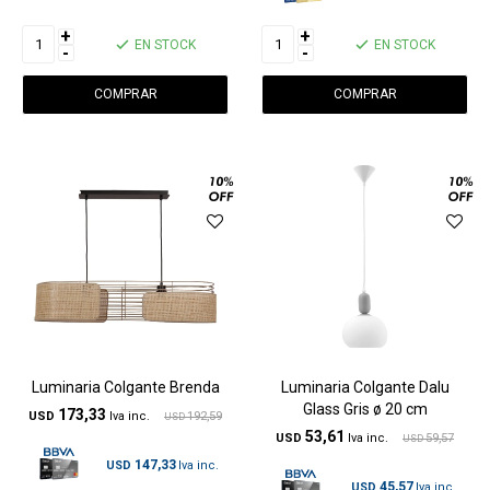
+
+
EN STOCK
EN STOCK
-
-
Luminaria Colgante Brenda
Luminaria Colgante Dalu
Glass Gris ø 20 cm
173,33
USD
192,59
USD
53,61
USD
59,57
USD
147,33
USD
45,57
USD