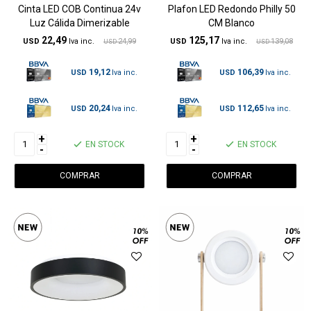
Cinta LED COB Continua 24v
Plafon LED Redondo Philly 50
Luz Cálida Dimerizable
CM Blanco
22,49
125,17
USD
24,99
USD
139,08
USD
USD
19,12
106,39
USD
USD
20,24
112,65
USD
USD
+
+
EN STOCK
EN STOCK
-
-