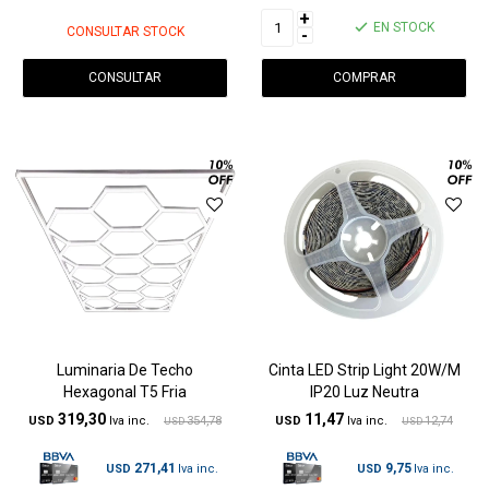
+
EN STOCK
CONSULTAR STOCK
-
CONSULTAR
Luminaria De Techo
Cinta LED Strip Light 20W/M
Hexagonal T5 Fria
IP20 Luz Neutra
319,30
11,47
USD
354,78
USD
12,74
USD
USD
271,41
9,75
USD
USD