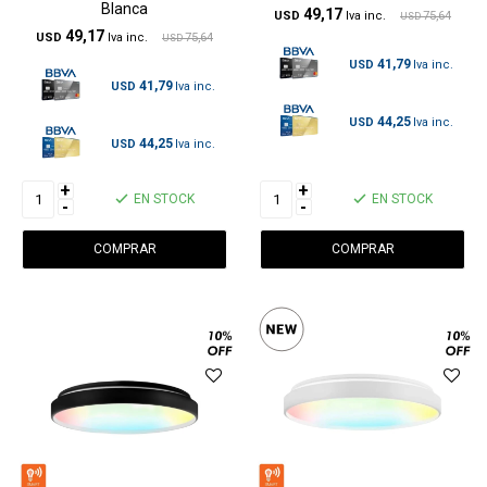
Blanca
49,17
USD
75,64
USD
49,17
USD
75,64
USD
41,79
USD
41,79
USD
44,25
USD
44,25
USD
+
+
EN STOCK
EN STOCK
-
-