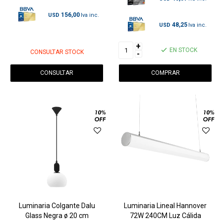
156,00
USD
48,25
USD
+
EN STOCK
CONSULTAR STOCK
-
CONSULTAR
Luminaria Colgante Dalu
Luminaria Lineal Hannover
Glass Negra ø 20 cm
72W 240CM Luz Cálida