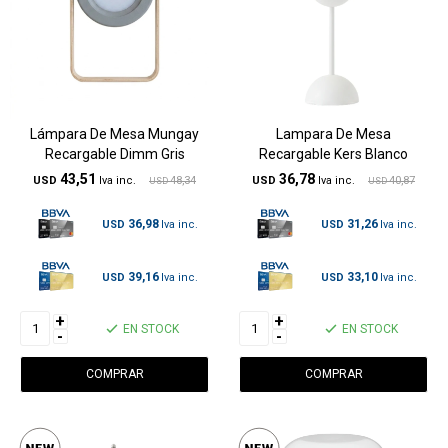
Lámpara De Mesa Mungay
Lampara De Mesa
Recargable Dimm Gris
Recargable Kers Blanco
43,51
36,78
USD
48,34
USD
40,87
USD
USD
36,98
31,26
USD
USD
39,16
33,10
USD
USD
+
+
EN STOCK
EN STOCK
-
-