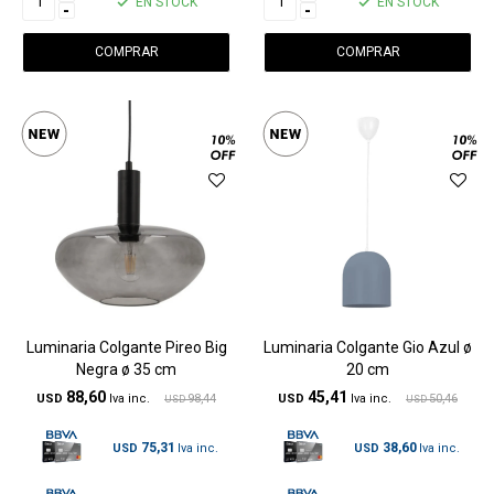
EN STOCK
EN STOCK
-
-
Luminaria Colgante Pireo Big
Luminaria Colgante Gio Azul ø
Negra ø 35 cm
20 cm
88,60
45,41
USD
98,44
USD
50,46
USD
USD
75,31
38,60
USD
USD