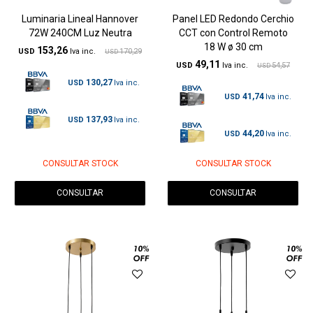
Luminaria Lineal Hannover
Panel LED Redondo Cerchio
72W 240CM Luz Neutra
CCT con Control Remoto
18 W ø 30 cm
153,26
USD
170,29
USD
49,11
USD
54,57
USD
130,27
USD
41,74
USD
137,93
USD
44,20
USD
CONSULTAR STOCK
CONSULTAR STOCK
CONSULTAR
CONSULTAR