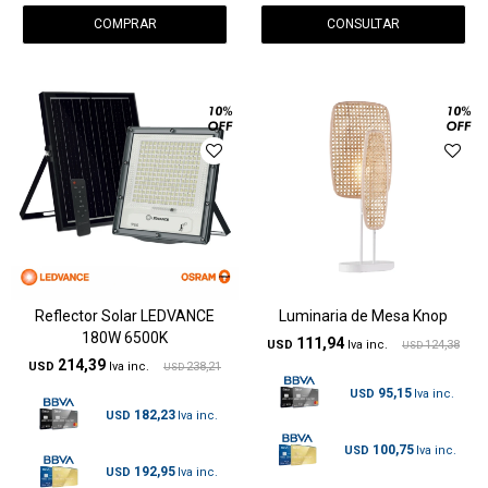
CONSULTAR
Reflector Solar LEDVANCE
Luminaria de Mesa Knop
180W 6500K
111,94
USD
124,38
USD
214,39
USD
238,21
USD
95,15
USD
182,23
USD
100,75
USD
192,95
USD