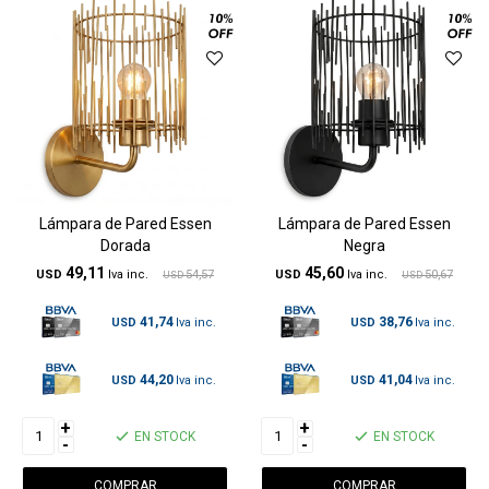
Lámpara de Pared Essen
Lámpara de Pared Essen
Dorada
Negra
49,11
45,60
USD
54,57
USD
50,67
USD
USD
41,74
38,76
USD
USD
44,20
41,04
USD
USD
+
+
EN STOCK
EN STOCK
-
-