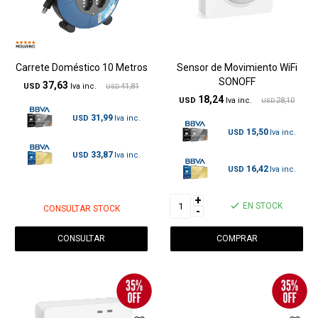
Carrete Doméstico 10 Metros
Sensor de Movimiento WiFi
SONOFF
37,63
USD
41,81
USD
18,24
USD
28,10
USD
31,99
USD
15,50
USD
33,87
USD
16,42
USD
+
EN STOCK
CONSULTAR STOCK
-
CONSULTAR