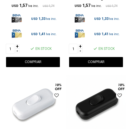
1,57
1,57
USD
1,74
USD
1,74
USD
USD
1,33
1,33
USD
USD
1,41
1,41
USD
USD
+
+
EN STOCK
EN STOCK
-
-