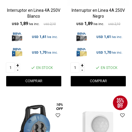
Interruptor en Linea 4A 250V
Interruptor en Linea 4A 250V
Blanco
Negro
1,89
1,89
USD
2,10
USD
2,10
USD
USD
1,61
1,61
USD
USD
1,70
1,70
USD
USD
+
+
EN STOCK
EN STOCK
-
-