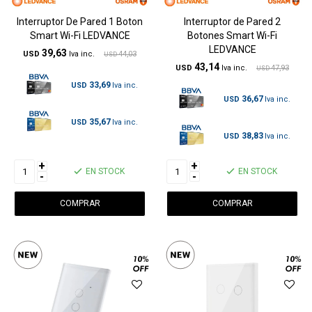
Interruptor De Pared 1 Boton
Interruptor de Pared 2
Smart Wi-Fi LEDVANCE
Botones Smart Wi-Fi
LEDVANCE
39,63
USD
44,03
USD
43,14
USD
47,93
USD
33,69
USD
36,67
USD
35,67
USD
38,83
USD
+
+
EN STOCK
EN STOCK
-
-