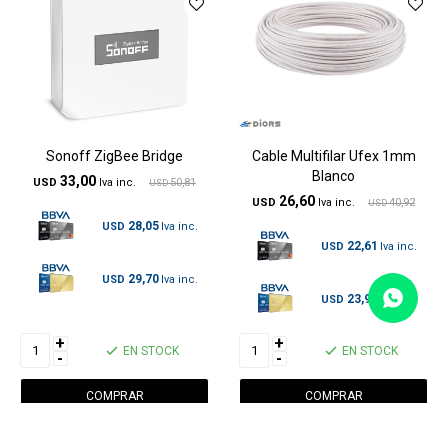
Sonoff ZigBee Bridge
Cable Multifilar Ufex 1mm
Blanco
33,00
USD
50,81
USD
26,60
USD
40,92
USD
28,05
USD
22,61
USD
29,70
USD
23,94
USD
+
+
EN STOCK
EN STOCK
-
-