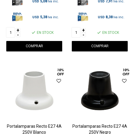
5,08
7,91
USD
USD
5,38
8,38
USD
USD
+
+
EN STOCK
EN STOCK
-
-
Portalamparas Recto E27 4A
Portalamparas Recto E27 4A
250V Blanco
250V Negro