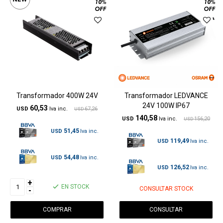
Transformador 400W 24V
Transformador LEDVANCE
24V 100W IP67
60,53
USD
67,26
USD
140,58
USD
156,20
USD
51,45
USD
119,49
USD
54,48
USD
126,52
USD
+
EN STOCK
CONSULTAR STOCK
-
CONSULTAR