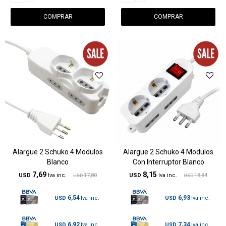
Alargue 2 Schuko 4 Modulos
Alargue 2 Schuko 4 Modulos
Blanco
Con Interruptor Blanco
7,69
8,15
USD
17,80
USD
18,84
USD
USD
6,54
6,93
USD
USD
6,92
7,34
USD
USD