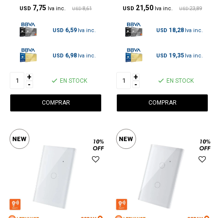
7,75
21,50
USD
8,61
USD
23,89
USD
USD
6,59
18,28
USD
USD
6,98
19,35
USD
USD
+
+
EN STOCK
EN STOCK
-
-