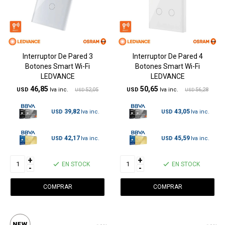
Interruptor De Pared 3
Interruptor De Pared 4
Botones Smart Wi-Fi
Botones Smart Wi-Fi
LEDVANCE
LEDVANCE
46,85
50,65
USD
52,05
USD
56,28
USD
USD
39,82
43,05
USD
USD
42,17
45,59
USD
USD
+
+
EN STOCK
EN STOCK
-
-