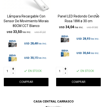
Lámpara Recargable Con
Panel LED Redondo Cerchio
Sensor De Movimiento Morais
Rosa 18W ø 30 cm
80CM CCT Blanco
34,04
USD
37,82
USD
33,50
USD
37,22
USD
28,93
USD
28,48
USD
30,64
USD
30,15
USD
+
+
EN STOCK
EN STOCK
-
-
CASA CENTRAL CARRASCO