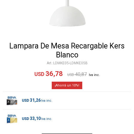
Lampara De Mesa Recargable Kers
Blanco
LDMKE05-LDMKE05B
36,78
USD
40,87
USD
10
31,26
USD
33,10
USD