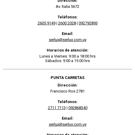
Dirección:
Av. Italia 5672
Teléfonos:
2605 9149
|
2600 2028
|
092792893
Email:
serlux@serlux.com.uy
Horarios de atención:
Lunes a Viernes: 9:00 a 18:00 hrs
Sábados: 9:00 a 15:00 hrs
PUNTA CARRETAS
Dirección:
Francisco Ros 2781
Teléfonos:
2711 7113
|
092868340
Email:
serlux@serlux.com.uy
Horarios de atención: