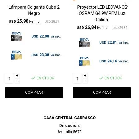
Lámpara Colgante Cube 2
Proyector LED LEDVANCE
Negro
OSRAM G4 9W PFM Luz
Cálida
25,98
USD
28,87
USD
26,84
USD
29,82
USD
22,08
USD
22,81
USD
23,38
USD
24,16
USD
+
+
EN STOCK
EN STOCK
-
-
CASA CENTRAL CARRASCO
Dirección:
Av. Italia 5672