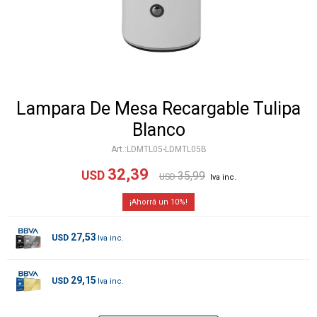
Lampara De Mesa Recargable Tulipa
Blanco
LDMTL05-LDMTL05B
32,39
USD
35,99
USD
10
27,53
USD
29,15
USD