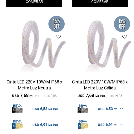
Cinta LED 220V 10W/M IP68 x
Cinta LED 220V 10W/M IP68 x
Metro Luz Neutra
Metro Luz Cálida
7,68
7,68
USD
9,03
USD
9,03
USD
USD
6,53
6,53
USD
USD
6,91
6,91
USD
USD