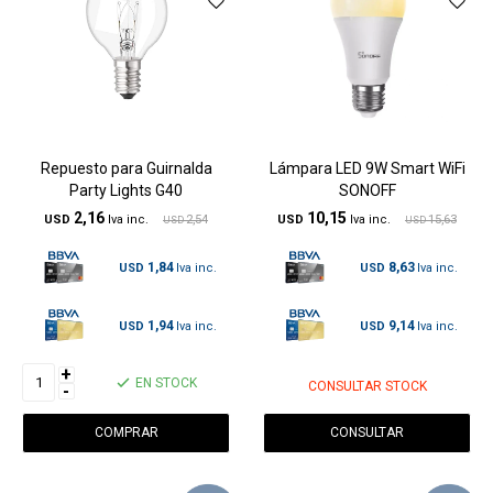
Repuesto para Guirnalda
Lámpara LED 9W Smart WiFi
Party Lights G40
SONOFF
2,16
10,15
USD
2,54
USD
15,63
USD
USD
1,84
8,63
USD
USD
1,94
9,14
USD
USD
+
EN STOCK
CONSULTAR STOCK
-
CONSULTAR