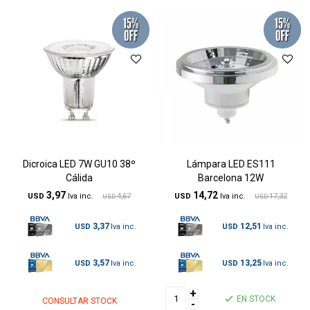
Dicroica LED 7W GU10 38º
Lámpara LED ES111
Cálida
Barcelona 12W
3,97
14,72
USD
4,67
USD
17,32
USD
USD
3,37
12,51
USD
USD
3,57
13,25
USD
USD
+
EN STOCK
CONSULTAR STOCK
-