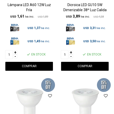
Lámpara LED A60 12W Luz
Dicroica LED GU10 5W
Fría
Dimerizable 38º Luz Calida
1,61
3,89
USD
1,89
USD
4,58
USD
USD
1,37
3,31
USD
USD
1,45
3,50
USD
USD
+
+
EN STOCK
EN STOCK
-
-