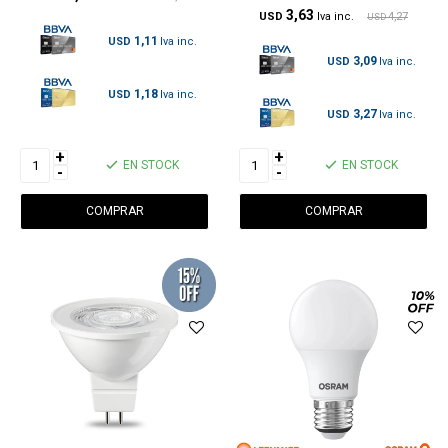
3,63
USD
4,27
USD
1,11
USD
3,09
USD
1,18
USD
3,27
USD
+
+
EN STOCK
EN STOCK
-
-