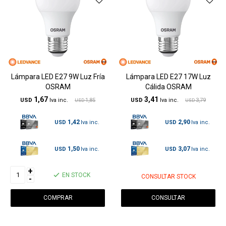
Lámpara LED E27 9W Luz Fría
Lámpara LED E27 17W Luz
OSRAM
Cálida OSRAM
1,67
3,41
USD
1,85
USD
3,79
USD
USD
1,42
2,90
USD
USD
1,50
3,07
USD
USD
+
EN STOCK
CONSULTAR STOCK
-
CONSULTAR