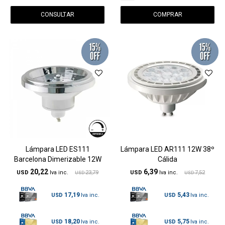
CONSULTAR
Lámpara LED ES111
Lámpara LED AR111 12W 38º
Barcelona Dimerizable 12W
Cálida
20,22
6,39
USD
23,79
USD
7,52
USD
USD
17,19
5,43
USD
USD
18,20
5,75
USD
USD