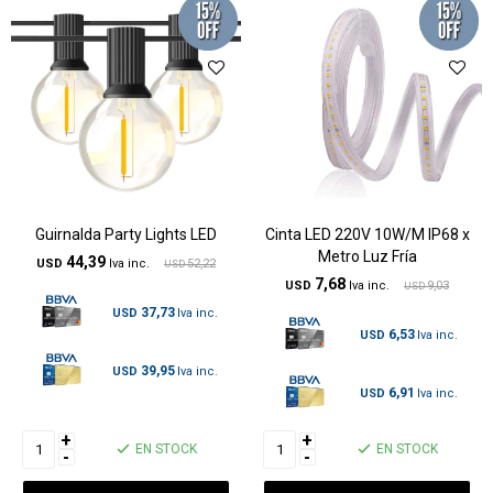
Guirnalda Party Lights LED
Cinta LED 220V 10W/M IP68 x
Metro Luz Fría
44,39
USD
52,22
USD
7,68
USD
9,03
USD
37,73
USD
6,53
USD
39,95
USD
6,91
USD
+
+
EN STOCK
EN STOCK
-
-