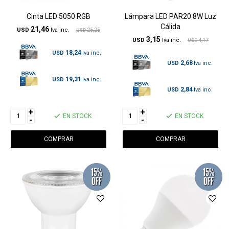
Cinta LED 5050 RGB
Lámpara LED PAR20 8W Luz
Cálida
21,46
USD
25,25
USD
3,15
USD
4,17
USD
18,24
USD
2,68
USD
19,31
USD
2,84
USD
+
+
EN STOCK
EN STOCK
-
-