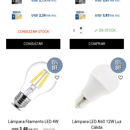
2,13
3,61
USD
USD
2,26
3,83
USD
USD
+
EN STOCK
CONSULTAR STOCK
-
CONSULTAR
Lámpara Filamento LED 4W
Lámpara LED A60 12W Luz
Cálida
3,48
USD
4,10
USD