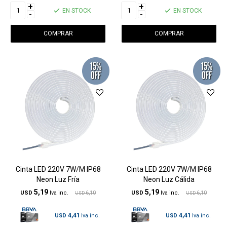
+
+
EN STOCK
EN STOCK
-
-
Cinta LED 220V 7W/M IP68
Cinta LED 220V 7W/M IP68
Neon Luz Fría
Neon Luz Cálida
5,19
5,19
USD
6,10
USD
6,10
USD
USD
4,41
4,41
USD
USD