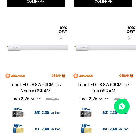
Tubo LED T8 8W 60CM Luz
Tubo LED T8 8W 60CM Luz
Neutra OSRAM
Fría OSRAM
2,76
2,76
USD
3,07
USD
3,07
USD
USD
2,35
2,35
USD
USD
2,48
2,48
USD
USD