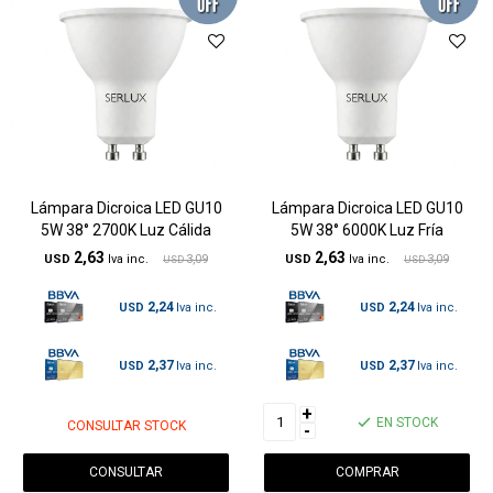
Lámpara Dicroica LED GU10
Lámpara Dicroica LED GU10
5W 38° 2700K Luz Cálida
5W 38° 6000K Luz Fría
2,63
2,63
USD
3,09
USD
3,09
USD
USD
2,24
2,24
USD
USD
2,37
2,37
USD
USD
+
EN STOCK
CONSULTAR STOCK
-
CONSULTAR