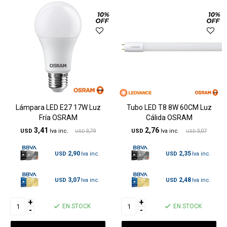
Lámpara LED E27 17W Luz
Tubo LED T8 8W 60CM Luz
Fría OSRAM
Cálida OSRAM
3,41
2,76
USD
3,79
USD
3,07
USD
USD
2,90
2,35
USD
USD
3,07
2,48
USD
USD
+
+
EN STOCK
EN STOCK
-
-