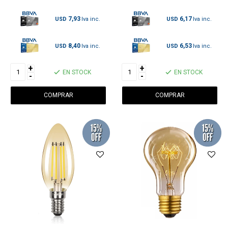
7,93
6,17
USD
USD
8,40
6,53
USD
USD
+
+
EN STOCK
EN STOCK
-
-