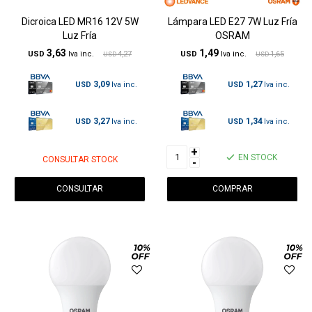
Dicroica LED MR16 12V 5W
Lámpara LED E27 7W Luz Fría
Luz Fría
OSRAM
3,63
1,49
USD
4,27
USD
1,65
USD
USD
3,09
1,27
USD
USD
3,27
1,34
USD
USD
+
EN STOCK
CONSULTAR STOCK
-
CONSULTAR