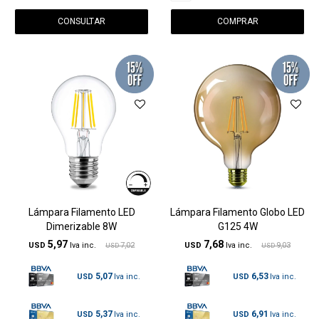
CONSULTAR
Lámpara Filamento LED
Lámpara Filamento Globo LED
Dimerizable 8W
G125 4W
5,97
7,68
USD
7,02
USD
9,03
USD
USD
5,07
6,53
USD
USD
5,37
6,91
USD
USD