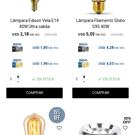
Lámpara Edison Vela E14
Lámpara Filamento Globo
40W Ultra calida
G95 40W
2,18
5,03
USD
2,56
USD
5,92
USD
USD
1,85
4,28
USD
USD
1,96
4,53
USD
USD
+
+
EN STOCK
EN STOCK
-
-