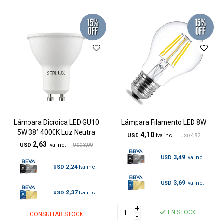
Lámpara Dicroica LED GU10
Lámpara Filamento LED 8W
5W 38° 4000K Luz Neutra
4,10
USD
4,82
USD
2,63
USD
3,09
USD
3,49
USD
2,24
USD
3,69
USD
2,37
USD
+
EN STOCK
CONSULTAR STOCK
-