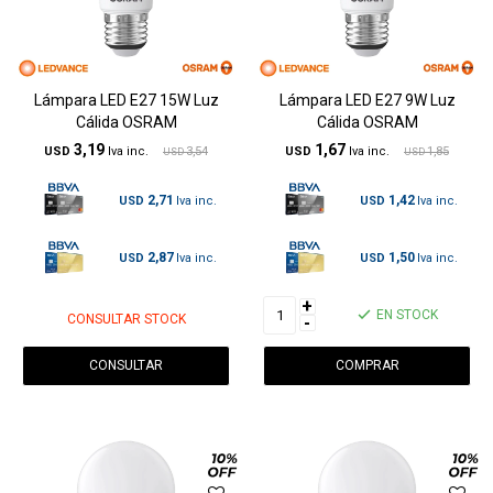
Lámpara LED E27 15W Luz
Lámpara LED E27 9W Luz
Cálida OSRAM
Cálida OSRAM
3,19
1,67
USD
3,54
USD
1,85
USD
USD
2,71
1,42
USD
USD
2,87
1,50
USD
USD
+
EN STOCK
CONSULTAR STOCK
-
CONSULTAR