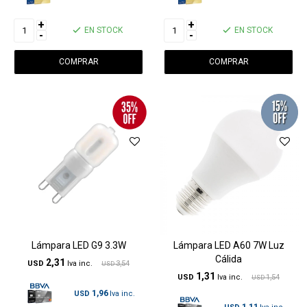
+
+
EN STOCK
EN STOCK
-
-
Lámpara LED G9 3.3W
Lámpara LED A60 7W Luz
Cálida
2,31
USD
3,54
USD
1,31
USD
1,54
USD
1,96
USD