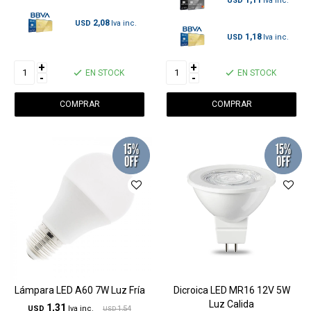
1,11
USD
2,08
USD
1,18
USD
+
+
EN STOCK
EN STOCK
-
-
Lámpara LED A60 7W Luz Fría
Dicroica LED MR16 12V 5W
Luz Calida
1,31
USD
1,54
USD