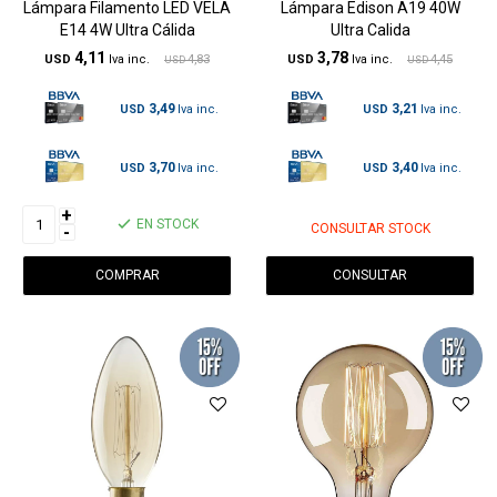
Lámpara Filamento LED VELA
Lámpara Edison A19 40W
E14 4W Ultra Cálida
Ultra Calida
4,11
3,78
USD
4,83
USD
4,45
USD
USD
3,49
3,21
USD
USD
3,70
3,40
USD
USD
+
EN STOCK
CONSULTAR STOCK
-
CONSULTAR