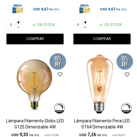
4,67
4,67
USD
USD
+
+
EN STOCK
EN STOCK
-
-
Lámpara Filamento Globo LED
Lámpara Filamento Pera LED
G125 Dimerizable 4W
ST64 Dimerizable 4W
9,33
7,26
USD
10,98
USD
8,54
USD
USD