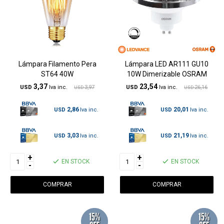
Lámpara Filamento Pera
Lámpara LED AR111 GU10
ST64 40W
10W Dimerizable OSRAM
3,37
23,54
USD
3,97
USD
26,16
USD
USD
2,86
20,01
USD
USD
3,03
21,19
USD
USD
+
+
EN STOCK
EN STOCK
-
-