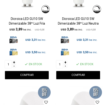
Dicroica LED GU10 5W
Dicroica LED GU10 5W
Dimerizable 38º Luz Fría
Dimerizable 38º Luz Neutra
3,89
3,89
USD
4,58
USD
4,58
USD
USD
3,31
3,31
USD
USD
3,50
3,50
USD
USD
+
+
EN STOCK
EN STOCK
-
-