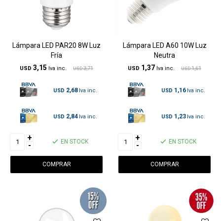
Lámpara LED PAR20 8W Luz
Lámpara LED A60 10W Luz
Fría
Neutra
3,15
1,37
USD
3,71
USD
1,61
USD
USD
2,68
1,16
USD
USD
2,84
1,23
USD
USD
+
+
EN STOCK
EN STOCK
-
-