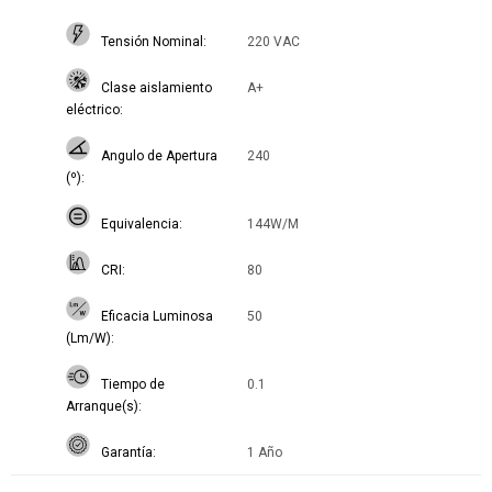
Tensión Nominal
220 VAC
Clase aislamiento
A+
eléctrico
Angulo de Apertura
240
(º)
Equivalencia
144W/M
CRI
80
Eficacia Luminosa
50
(Lm/W)
Tiempo de
0.1
Arranque(s)
Garantía
1 Año