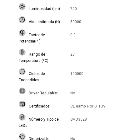
Luminosidad (Lm)
720
Vida estimada (H)
50000
Factor de
0.9
Potencia(PF)
Rango de
20
Temperatura (ºC)
Ciclos de
100000
Encendidos
Driver Regulable
No
Certificados
CE &amp; RoHS, TUV
Número y Tipo de
SMD3528
LEDs
Dimerizable
No