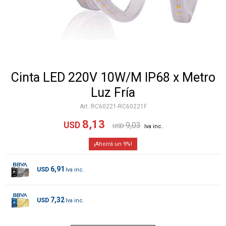
Cinta LED 220V 10W/M IP68 x Metro
Luz Fría
RC60221-RC60221F
8,13
USD
9,03
USD
9
6,91
USD
7,32
USD