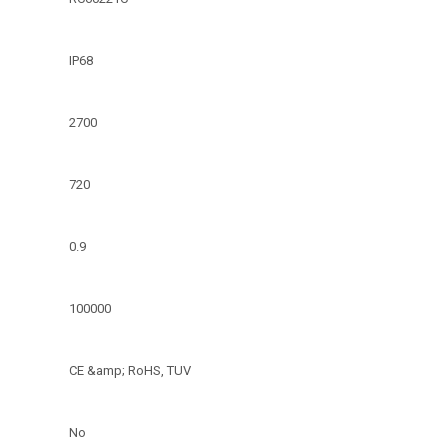
IP68
2700
720
0.9
100000
CE &amp; RoHS, TUV
No