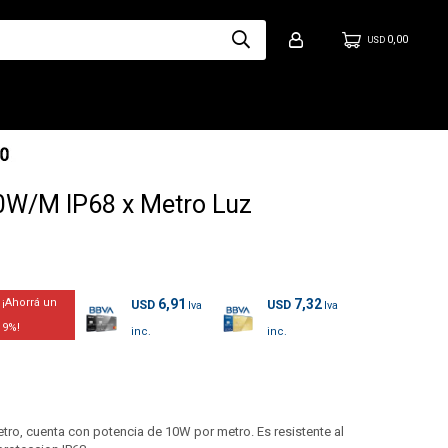
0,00
USD
0W/M IP68 x Metro Luz
6,91
7,32
USD
USD
9
tro, cuenta con potencia de 10W por metro. Es resistente al