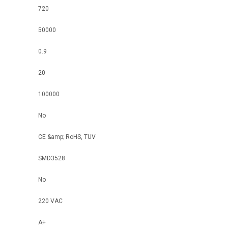
720
50000
0.9
20
100000
No
CE &amp; RoHS, TUV
SMD3528
No
220 VAC
A+