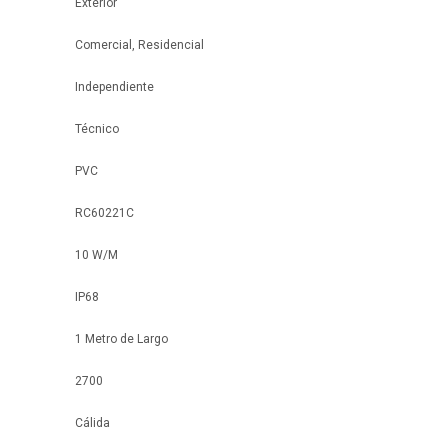
Exterior
Comercial, Residencial
Independiente
Técnico
PVC
RC60221C
10 W/M
IP68
1 Metro de Largo
2700
Cálida