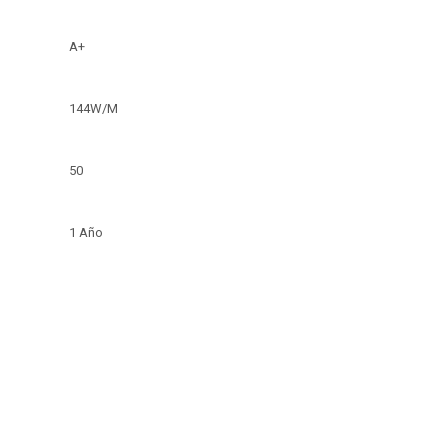
A+
144W/M
50
1 Año