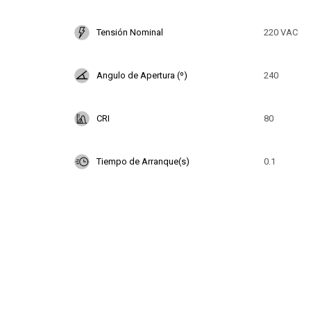
Tensión Nominal
220 VAC
Angulo de Apertura (º)
240
CRI
80
Tiempo de Arranque(s)
0.1