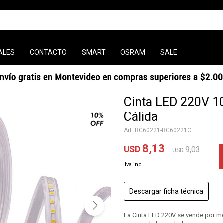
ALES
CONTACTO
SMART
OSRAM
SALE
Cinta LED 220V 1
Cálida
RC60221-RC60221C
8,13
USD
9,03
USD
Descargar ficha técnica
La Cinta LED 220V se vende por me