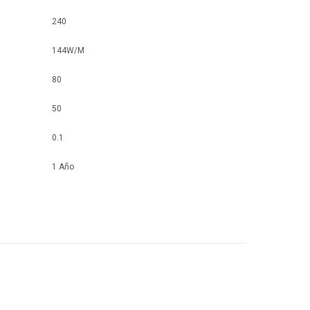
240
144W/M
80
50
0.1
1 Año