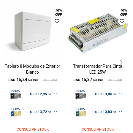
Tablero 8 Módulos de Exterior
Transformador Para Cinta
Blanco
LED 25W
15,24
15,37
USD
16,93
USD
17,08
USD
USD
12,95
13,06
USD
USD
13,72
13,83
USD
USD
CONSULTAR STOCK
CONSULTAR STOCK