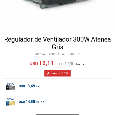
Regulador de Ventilador 300W Atenea
Gris
BA154300011-A156600002
16,11
USD
17,90
USD
10
13,69
USD
14,50
USD