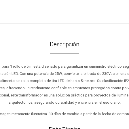
Descripción
 para 1 rollo de 5 m está diseñado para garantizar un suministro eléctrico segu
inación LED. Con una potencia de 25W, convierte la entrada de 230Vac en una s
limentar un rollo completo de tira LED de hasta 5 metros. Su clasificación IP
ores, ofreciendo un rendimiento confiable en ambientes protegidos contra po
onal, este transformador es una solución práctica para proyectos de ilumina
arquitectónica, asegurando durabilidad y eficiencia en el uso diario.
magen meramente ilustrativa. 30 días de cambio a partir de la fecha de compr