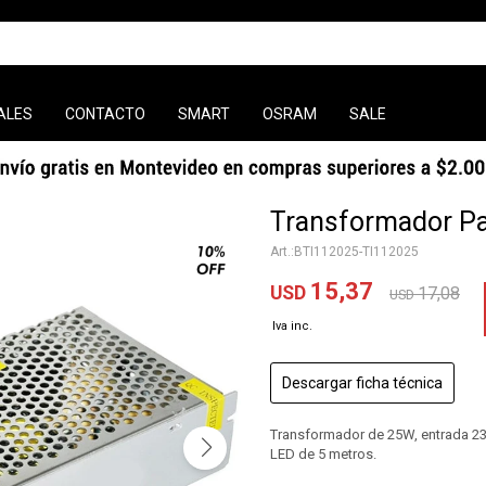
ALES
CONTACTO
SMART
OSRAM
SALE
Transformador Pa
BTI112025-TI112025
15,37
USD
17,08
USD
Descargar ficha técnica
Transformador de 25W, entrada 230V
LED de 5 metros.