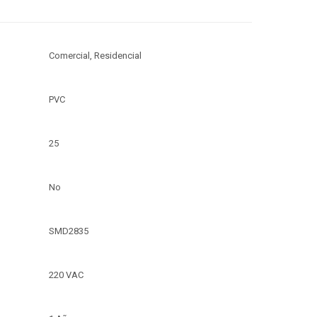
Comercial, Residencial
PVC
25
No
SMD2835
220 VAC