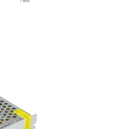
1 Año