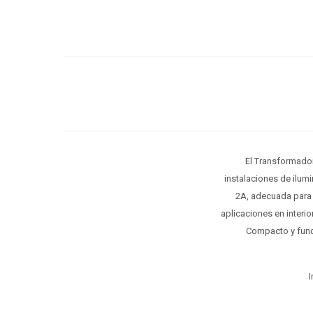
El Transformador
instalaciones de ilum
2A, adecuada para a
aplicaciones en interi
Compacto y funci
I