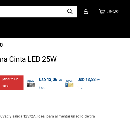
0,00
USD
ra Cinta LED 25W
13,06
13,83
USD
USD
10
ac y salida 12V/2A. Ideal para alimentar un rollo de tira