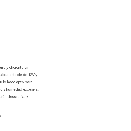
ro y eficiente en
alida estable de 12V y
20 lo hace apto para
lvo y humedad excesiva.
ción decorativa y
a.