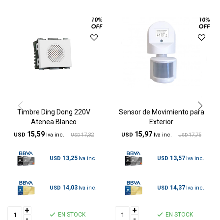
Timbre Ding Dong 220V
Sensor de Movimiento para
Atenea Blanco
Exterior
15,59
15,97
USD
17,32
USD
17,75
USD
USD
13,25
13,57
USD
USD
14,03
14,37
USD
USD
+
+
EN STOCK
EN STOCK
-
-