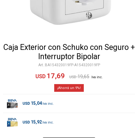
Caja Exterior con Schuko con Seguro +
Interruptor Bipolar
BA154320019FP-A154320019FP
17,69
USD
19,65
USD
9
15,04
USD
15,92
USD