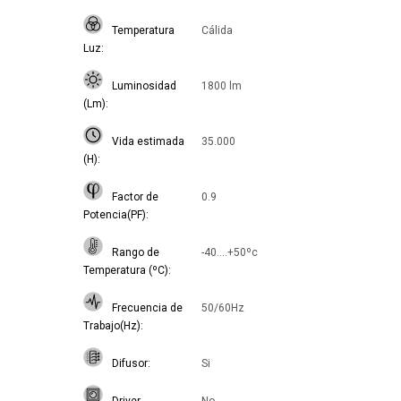
Temperatura
Cálida
Luz
Luminosidad
1800 lm
(Lm)
Vida estimada
35.000
(H)
Factor de
0.9
Potencia(PF)
Rango de
-40....+50ºc
Temperatura (ºC)
Frecuencia de
50/60Hz
Trabajo(Hz)
Difusor
Si