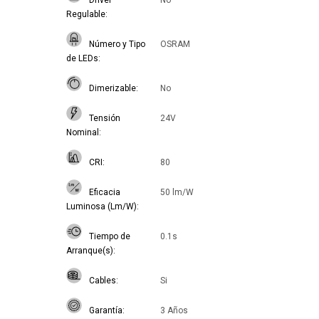
Driver
No
Regulable
Número y Tipo
OSRAM
de LEDs
Dimerizable
No
Tensión
24V
Nominal
CRI
80
Eficacia
50 lm/W
Luminosa (Lm/W)
Tiempo de
0.1s
Arranque(s)
Cables
Si
Garantía
3 Años