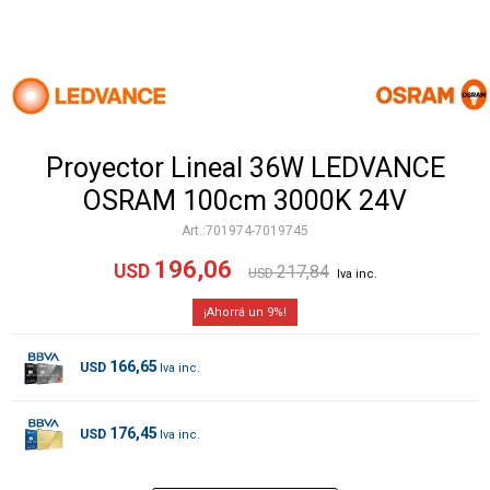
Proyector Lineal 36W LEDVANCE
OSRAM 100cm 3000K 24V
701974-7019745
196,06
USD
217,84
USD
9
166,65
USD
176,45
USD