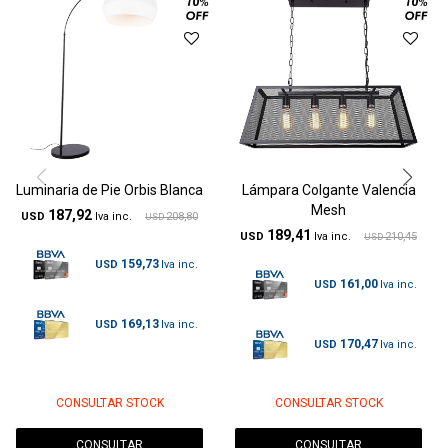
Luminaria de Pie Orbis Blanca
Lámpara Colgante Valencia
Mesh
187,92
USD
208,80
USD
189,41
USD
210,45
USD
159,73
USD
161,00
USD
169,13
USD
170,47
USD
CONSULTAR STOCK
CONSULTAR STOCK
CONSULTAR
CONSULTAR