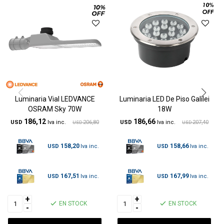
Luminaria Vial LEDVANCE
Luminaria LED De Piso Galilei
OSRAM Sky 70W
18W
186,12
186,66
USD
206,80
USD
207,40
USD
USD
158,20
158,66
USD
USD
167,51
167,99
USD
USD
+
+
EN STOCK
EN STOCK
-
-