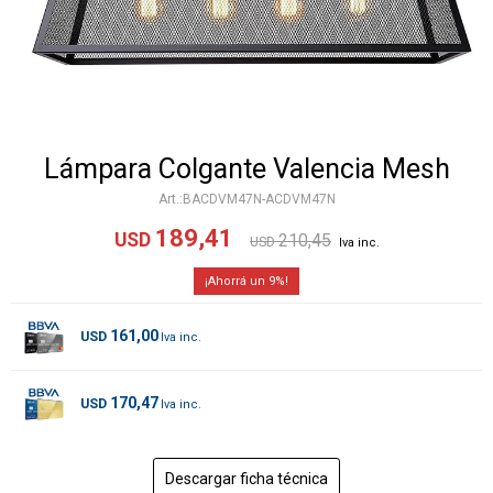
Lámpara Colgante Valencia Mesh
BACDVM47N-ACDVM47N
189,41
USD
210,45
USD
9
161,00
USD
170,47
USD
Descargar ficha técnica