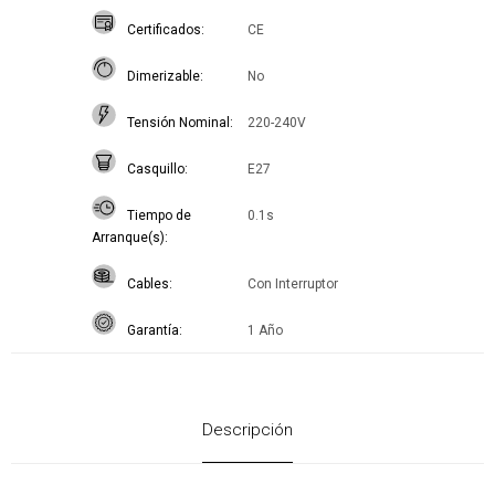
Certificados
CE
Dimerizable
No
Tensión Nominal
220-240V
Casquillo
E27
Tiempo de
0.1s
Arranque(s)
Cables
Con Interruptor
Garantía
1 Año
Descripción