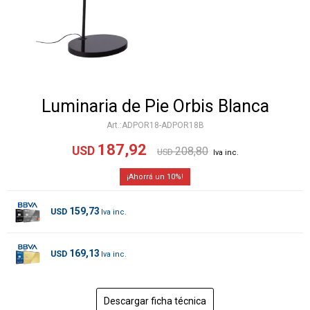
Luminaria de Pie Orbis Blanca
ADPOR18-ADPOR18B
187,92
USD
208,80
USD
10
159,73
USD
169,13
USD
Descargar ficha técnica