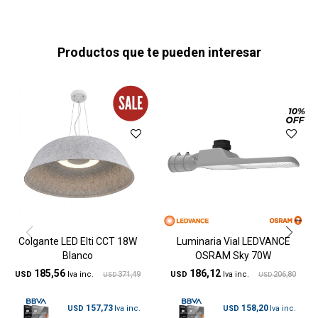
Productos que te pueden interesar
Colgante LED Elti CCT 18W
Luminaria Vial LEDVANCE
Blanco
OSRAM Sky 70W
185,56
186,12
USD
371,49
USD
206,80
USD
USD
157,73
158,20
USD
USD