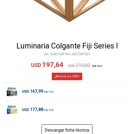
Luminaria Colgante Fiji Series I
BADCMF450-ADCMF450
197,64
USD
219,60
USD
10
167,99
USD
177,88
USD
Descargar ficha técnica