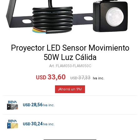
Proyector LED Sensor Movimiento
50W Luz Cálida
FLAM050-FLAM050C
33,60
USD
37,33
USD
9
28,56
USD
30,24
USD