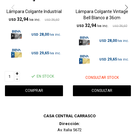
Lámpara Colgante Industrial
Lámpara Colgante Vintage
Bell Blanco ø 36cm
32,94
USD
36,60
USD
32,94
USD
36,60
USD
28,00
USD
28,00
USD
29,65
USD
29,65
USD
+
EN STOCK
CONSULTAR STOCK
-
CONSULTAR
CASA CENTRAL CARRASCO
Dirección:
Av. Italia 5672