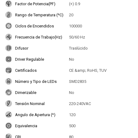
Factor de Potencia(PF)
(+) 0.9
Rango de Temperatura (ºC)
20
Ciclos de Encendidos
100000
Frecuencia de Trabajo(Hz)
50/60 Hz
Difusor
Traslúcido
Driver Regulable
No
Certificados
CE &amp; RoHS, TUV
Número y Tipo de LEDs
SMD2835
Dimerizable
No
Tensión Nominal
220-240VAC
Angulo de Apertura (º)
120
Equivalencia
500
CRI
80