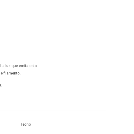
 La luz que emita esta
e filamento.
a.
Techo