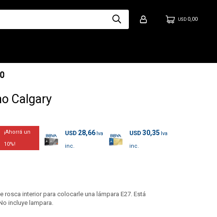
0,00
USD
ho Calgary
28,66
30,35
USD
USD
10
e rosca interior para colocarle una lámpara E27. Está
No incluye lampara.