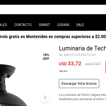
ALES
CONTACTO
SMART
OSRAM
SALE
Luminaria de Tec
BACDTC22N-ACDTC22N
33,72
USD
37,47
USD
Descargar ficha técnica
La Luminaria de Techo Calgary tien
diseñada para adosarse al techo. 