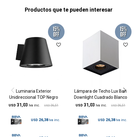
Productos que te pueden interesar
Luminaria Exterior
Lámpara de Techo Lux Bari
Unidireccional TOP Negro
Downlight Cuadrado Blanco
31,03
31,03
USD
36,51
USD
36,51
USD
USD
26,38
26,38
USD
USD