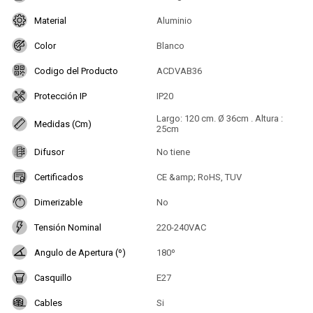
Material
Aluminio
Color
Blanco
Codigo del Producto
ACDVAB36
Protección IP
IP20
Largo: 120 cm. Ø 36cm . Altura :
Medidas (Cm)
25cm
Difusor
No tiene
Certificados
CE &amp; RoHS, TUV
Dimerizable
No
Tensión Nominal
220-240VAC
Angulo de Apertura (º)
180º
Casquillo
E27
Cables
Si