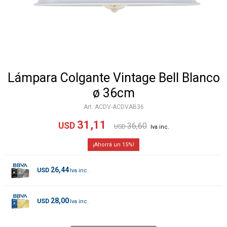
Lámpara Colgante Vintage Bell Blanco
ø 36cm
ACDV-ACDVAB36
31,11
USD
36,60
USD
15
26,44
USD
28,00
USD