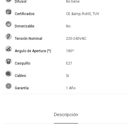
Difusor
No tiene
Certificados
CE &amp; RoHS, TUV
Dimerizable
No
Tensión Nominal
220-240VAC
Angulo de Apertura (º)
180º
Casquillo
E27
Cables
Si
Garantía
1 Año
Descripción