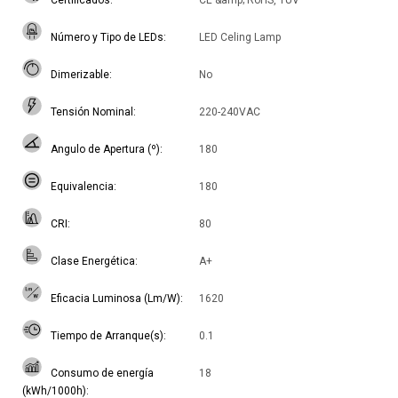
Certificados
CE &amp; RoHS, TUV
Número y Tipo de LEDs
LED Celing Lamp
Dimerizable
No
Tensión Nominal
220-240VAC
Angulo de Apertura (º)
180
Equivalencia
180
CRI
80
Clase Energética
A+
Eficacia Luminosa (Lm/W)
1620
Tiempo de Arranque(s)
0.1
Consumo de energía
18
(kWh/1000h)