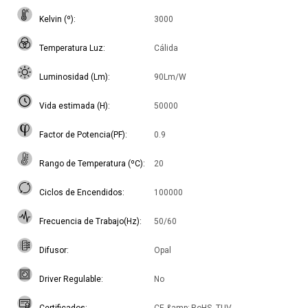
Kelvin (º)
3000
Temperatura Luz
Cálida
Luminosidad (Lm)
90Lm/W
Vida estimada (H)
50000
Factor de Potencia(PF)
0.9
Rango de Temperatura (ºC)
20
Ciclos de Encendidos
100000
Frecuencia de Trabajo(Hz)
50/60
Difusor
Opal
Driver Regulable
No