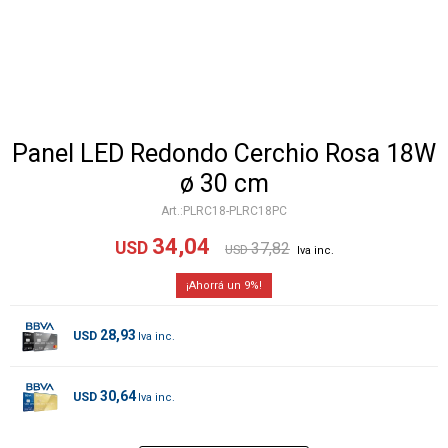
Panel LED Redondo Cerchio Rosa 18W
ø 30 cm
PLRC18-PLRC18PC
34,04
USD
37,82
USD
9
28,93
USD
30,64
USD