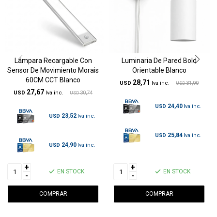
Lámpara Recargable Con
Luminaria De Pared Bold
Sensor De Movimiento Morais
Orientable Blanco
60CM CCT Blanco
28,71
USD
31,90
USD
27,67
USD
30,74
USD
24,40
USD
23,52
USD
25,84
USD
24,90
USD
+
+
EN STOCK
EN STOCK
-
-