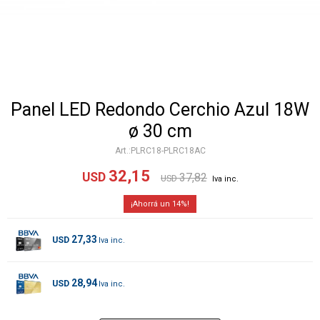
Panel LED Redondo Cerchio Azul 18W
ø 30 cm
PLRC18-PLRC18AC
32,15
USD
37,82
USD
14
27,33
USD
28,94
USD