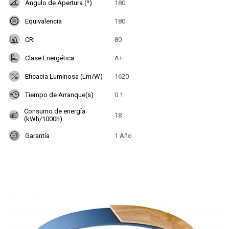
Angulo de Apertura (º)
180
Equivalencia
180
CRI
80
Clase Energética
A+
Eficacia Luminosa (Lm/W)
1620
Tiempo de Arranque(s)
0.1
Consumo de energía
18
(kWh/1000h)
Garantía
1 Año