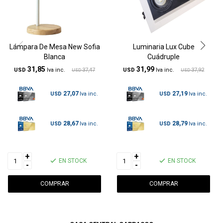
Lámpara De Mesa New Sofia
Luminaria Lux Cube
Blanca
Cuádruple
31,85
31,99
USD
37,47
USD
37,92
USD
USD
27,07
27,19
USD
USD
28,67
28,79
USD
USD
+
+
EN STOCK
EN STOCK
-
-