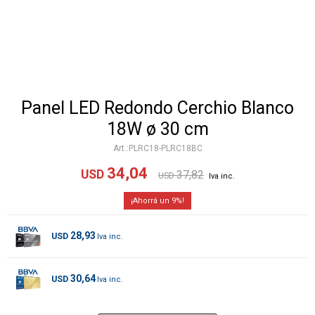
Panel LED Redondo Cerchio Blanco
18W ø 30 cm
PLRC18-PLRC18BC
34,04
USD
37,82
USD
9
28,93
USD
30,64
USD