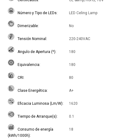
Certificados
CE &amp; RoHS, TUV
Número y Tipo de LEDs
LED Celing Lamp
Dimerizable
No
Tensión Nominal
220-240VAC
Angulo de Apertura (º)
180
Equivalencia
180
CRI
80
Clase Energética
A+
Eficacia Luminosa (Lm/W)
1620
Tiempo de Arranque(s)
0.1
Consumo de energía
18
(kWh/1000h)