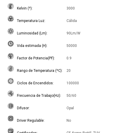
Kelvin (º)
3000
Temperatura Luz
Cálida
Luminosidad (Lm)
90Lm/W
Vida estimada (H)
50000
Factor de Potencia(PF)
0.9
Rango de Temperatura (ºC)
20
Ciclos de Encendidos
100000
Frecuencia de Trabajo(Hz)
50/60
Difusor
Opal
Driver Regulable
No