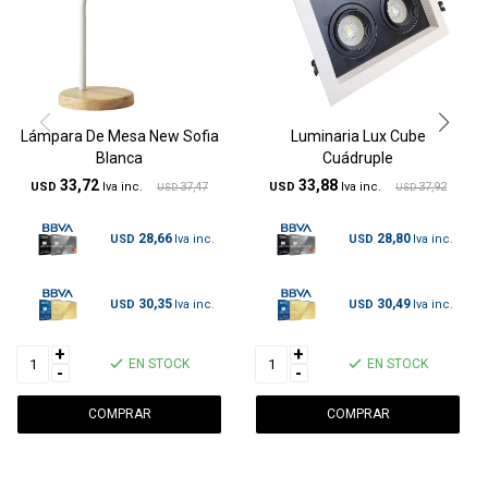
Lámpara De Mesa New Sofia
Luminaria Lux Cube
Blanca
Cuádruple
33,72
33,88
USD
37,47
USD
37,92
USD
USD
28,66
28,80
USD
USD
30,35
30,49
USD
USD
+
+
EN STOCK
EN STOCK
-
-